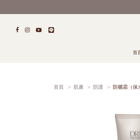
首
首頁
肌膚
防護
防曬霜（保