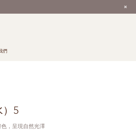
我們
）5
膚色，呈現自然光澤