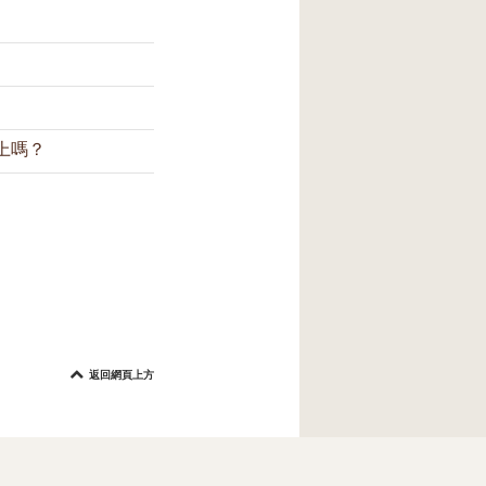
，保持肌膚清爽
防護。我們建議您在
A++的防曬指數。
兩小時補塗一次防
照射入室內的。
上嗎？
層不可避免地脫
每兩小時補塗一
油脂，之後才塗
防曬霜。這種方
返回網頁上方