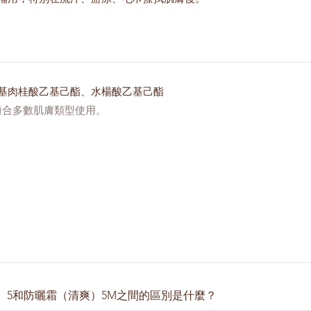
基肉桂酸乙基己酯、水楊酸乙基己酯
適合多數肌膚類型使用。
）5和防曬霜（清爽）5M之間的區別是什麼？