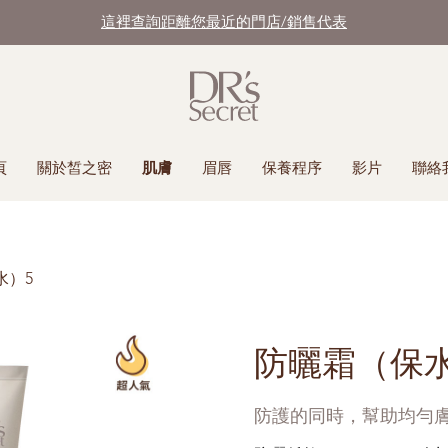
這裡查詢距離您最近的門店/銷售代表
頁
關於皙之密
肌膚
眉唇
保養程序
影片
聯絡
水）5
防曬霜（保水
防護的同時，幫助均勻