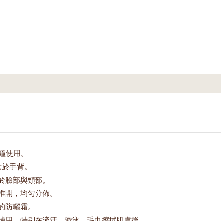
分鐘使用。
量於手背。
於臉部與頸部。
推開，均匀分佈。
的防曬霜。
補用，特别在流汗、游泳、毛巾擦拭肌膚後。