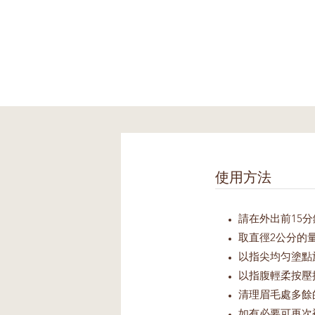
使用方法
請在外出前15
取直徑2公分的
以指尖均匀塗點
以指腹輕柔按壓
清理眉毛處多餘
如有必要可再次