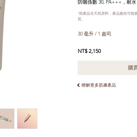
防曬係數 30, PA+++，耐水
*因產品含天然原料，產品颜色可能
質。
30 毫升 / 1 盎司
NT$ 2,150
購
瞭解更多肌膚產品