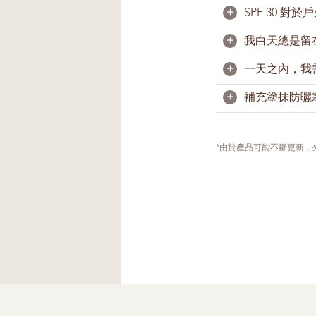
+
SPF 30 對
防曬霜（保水）
啞光，更適合油
+
我白天總是留
足夠。一般上，
防晒霜（保水）5
出外前15分鐘
+
一天之內，我
曬產品。游泳和
需要。即使您長
+
補充塗抹防曬
由於肌膚會分泌
落。因此，我們
次防曬霜。游泳
如果您在戶外並
上防曬霜。如果
*由於產品可能不斷更新
如果您臉上帶妝
法不會影響您的