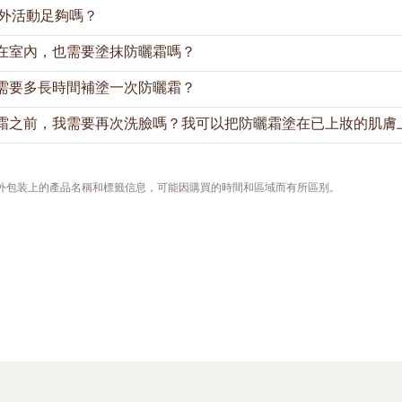
於戶外活動足夠嗎？
5給予肌膚自然光澤、均勻透亮；
防曬霜（清爽）5M
則幫助控製油光
性肌膚。
在室內，也需要塗抹防曬霜嗎？
塗抹足夠的SPF30防曬產品足以為肌膚提供戶外活動所需的紫外線
具有SPF30 PA+++的防曬指數，防晒霜（清爽）5M則爲SPF30 P
就塗上防曬產品。如果您需要直接暴晒在陽光下，我們建議您至少每
需要多長時間補塗一次防曬霜？
大量出汗後，也應馬上補塗。
時間留在室內，我們仍建議您塗上防曬霜，因為UVA是可穿透玻璃，
霜之前，我需要再次洗臉嗎？我可以把防曬霜塗在已上妝的肌膚
汗液和皮脂，我們在一天中也會與人或物品接觸，這會導致防曬保護
建議經常地或在有需要時，補塗防曬霜。如果您在戶外活動，應至少
或大量出汗後，也應立即補塗防曬霜。
沒有上妝，那麼您可以使用紙巾輕拭按幹去除肌膚表面的汗水或多餘
需要，可使用吸油面紙，再塗上防曬霜。
，外包装上的產品名稱和標籤信息，可能因購買的時間和區域而有所區别。
，我們建議在擦去臉上明顯的污垢油光後，用美妝蛋或海綿重新塗抹
妝容太多，也能將防曬霜塗抹得更均勻。您可選擇後續再繼續補妝。