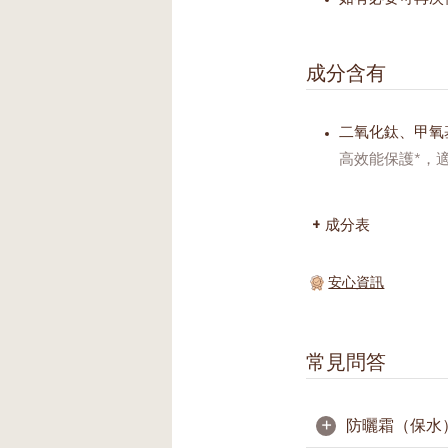
成分含有
二氧化鈦、甲氧
高效能保護*，
成分表
安心資訊
常見問答
+
防曬霜（保水