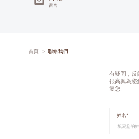
留言
首頁
聯絡我們
有疑問，反
很高興為您
复您。
姓名*