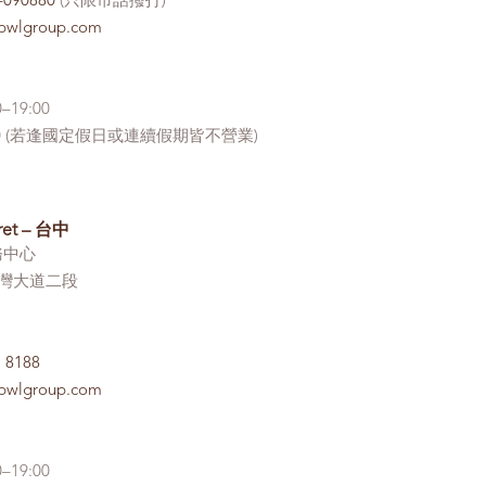
-090880
(只限市話撥打)
.bwlgroup.com
–19:00
18:00 (若逢國定假日或連續假期皆不營業)
ret – 台中
務中心
臺灣大道二段
1 8188
.bwlgroup.com
–19:00