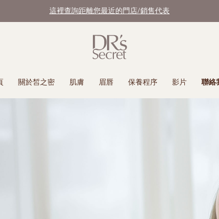
這裡查詢距離您最近的門店/銷售代表
頁
關於皙之密
肌膚
眉唇
保養程序
影片
聯絡