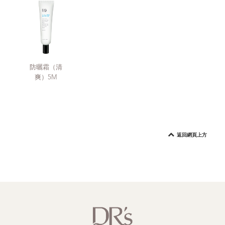
防曬霜（清
爽）5M
返回網頁上方