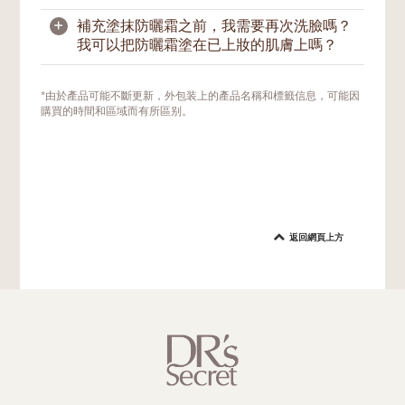
汗後，也應馬上補塗。
室內的。
+
補充塗抹防曬霜之前，我需要再次洗臉嗎？
由於肌膚會分泌汗液和皮脂，我們在一天中也
我可以把防曬霜塗在已上妝的肌膚上嗎？
會與人或物品接觸，這會導致防曬保護層不可
避免地脫落。因此，我們建議經常地或在有需
要時，補塗防曬霜。如果您在戶外活動，應至
如果您在戶外並沒有上妝，那麼您可以使用紙
*由於產品可能不斷更新，外包装上的產品名稱和標籤信息，可能因
少每兩小時補塗一次防曬霜。游泳或大量出汗
巾輕拭按幹去除肌膚表面的汗水或多餘油脂，
購買的時間和區域而有所區别。
後，也應立即補塗防曬霜。
之後才塗上防曬霜。如果需要，可使用吸油面
紙，再塗上防曬霜。
如果您臉上帶妝，我們建議在擦去臉上明顯的
污垢油光後，用美妝蛋或海綿重新塗抹防曬
霜。這種方法不會影響您的妝容太多，也能將
防曬霜塗抹得更均勻。您可選擇後續再繼續補
返回網頁上方
妝。