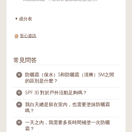
成分表
安心資訊
常見問答
+
防曬霜（保水）5和防曬霜（清爽）5M之間
的區別是什麼？
+
SPF 30 對於戶外活動足夠嗎？
防曬霜（保水）5給予肌膚自然光澤、均勻透
亮；
防曬霜（清爽）5M
則幫助控製油光，保
+
我白天總是留在室內，也需要塗抹防曬霜
持肌膚清爽啞光，更適合油性肌膚。
足夠。一般上，塗抹足夠的SPF30防曬產品足
嗎？
以為肌膚提供戶外活動所需的紫外線防護。我
防晒霜（保水）5具有SPF30 PA+++的防曬指
們建議您在出外前15分鐘就塗上防曬產品。
+
一天之內，我需要多長時間補塗一次防曬
數，防晒霜（清爽）5M則爲SPF30 PA++的防
如果您需要直接暴晒在陽光下，我們建議您至
需要。即使您長時間留在室內，我們仍建議您
霜？
曬指數。
少每兩小時補塗一次防曬產品。游泳和大量出
塗上防曬霜，因為UVA是可穿透玻璃，照射入