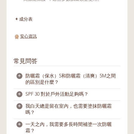
成分表
安心資訊
常見問答
+
防曬霜（保水）5和防曬霜（清爽）5M之間
的區別是什麼？
+
SPF 30 對於戶外活動足夠嗎？
防曬霜（保水）5給予肌膚自然光澤、均勻透
亮；
防曬霜（清爽）5M
則幫助控製油光，保
+
我白天總是留在室內，也需要塗抹防曬霜
持肌膚清爽啞光，更適合油性肌膚。
足夠。一般上，塗抹足夠的SPF30防曬產品足
嗎？
以為肌膚提供戶外活動所需的紫外線防護。我
防晒霜（保水）5具有SPF30 PA+++的防曬指
們建議您在出外前15分鐘就塗上防曬產品。
+
一天之內，我需要多長時間補塗一次防曬
數，防晒霜（清爽）5M則爲SPF30 PA++的防
如果您需要直接暴晒在陽光下，我們建議您至
需要。即使您長時間留在室內，我們仍建議您
霜？
曬指數。
少每兩小時補塗一次防曬產品。游泳和大量出
塗上防曬霜，因為UVA是可穿透玻璃，照射入