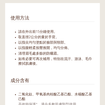
使用方法
請在外出前15分鐘使用。
取直徑2公分的量於手背。
以指尖均匀塗點於臉部與頸部。
以指腹輕柔按壓推開，均匀分佈。
清理眉毛處多餘的防曬霜。
如有必要可再次補用，特别在流汗、游泳、毛巾
擦拭肌膚後。
成分含有
二氧化鈦、甲氧基肉桂酸乙基己酯、水楊酸乙基
己酯
高效能保護*，適合多數肌膚類型使用。