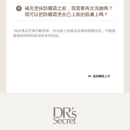
汗後，也應馬上補塗。
室內的。
+
補充塗抹防曬霜之前，我需要再次洗臉嗎？
由於肌膚會分泌汗液和皮脂，我們在一天中也
我可以把防曬霜塗在已上妝的肌膚上嗎？
會與人或物品接觸，這會導致防曬保護層不可
避免地脫落。因此，我們建議經常地或在有需
要時，補塗防曬霜。如果您在戶外活動，應至
如果您在戶外並沒有上妝，那麼您可以使用紙
*由於產品可能不斷更新，外包装上的產品名稱和標籤信息，可能因
少每兩小時補塗一次防曬霜。游泳或大量出汗
巾輕拭按幹去除肌膚表面的汗水或多餘油脂，
購買的時間和區域而有所區别。
後，也應立即補塗防曬霜。
之後才塗上防曬霜。如果需要，可使用吸油面
紙，再塗上防曬霜。
如果您臉上帶妝，我們建議在擦去臉上明顯的
污垢油光後，用美妝蛋或海綿重新塗抹防曬
霜。這種方法不會影響您的妝容太多，也能將
防曬霜塗抹得更均勻。您可選擇後續再繼續補
返回網頁上方
妝。