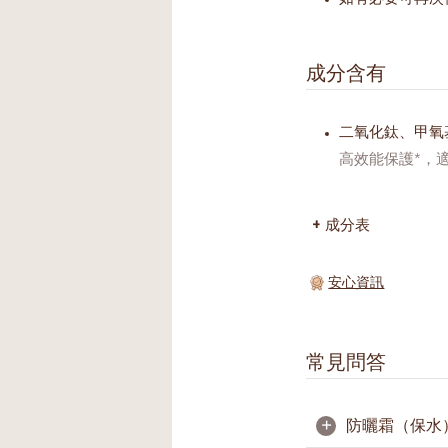
成分含有
二氧化鈦、甲氧
高效能保護*，
成分表
安心資訊
常見問答
+
防曬霜（保水