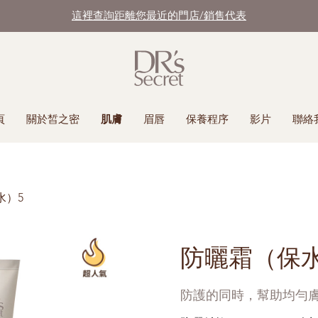
這裡查詢距離您最近的門店/銷售代表
頁
關於皙之密
肌膚
眉唇
保養程序
影片
聯絡
水）5
防曬霜（保水
防護的同時，幫助均勻