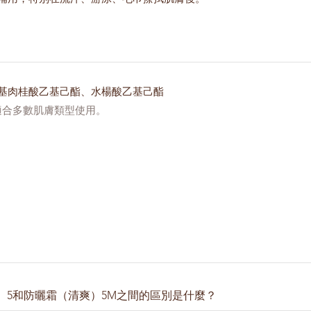
基肉桂酸乙基己酯、水楊酸乙基己酯
適合多數肌膚類型使用。
）5和防曬霜（清爽）5M之間的區別是什麼？