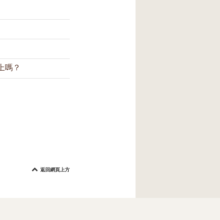
，保持肌膚清爽
防護。我們建議您在
A++的防曬指數。
兩小時補塗一次防
照射入室內的。
上嗎？
層不可避免地脫
每兩小時補塗一
油脂，之後才塗
防曬霜。這種方
返回網頁上方