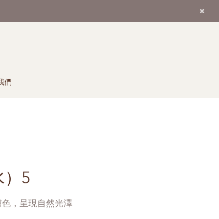
我們
）5
膚色，呈現自然光澤