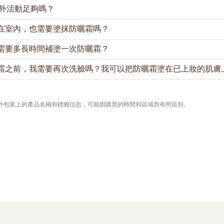
於戶外活動足夠嗎？
5給予肌膚自然光澤、均勻透亮；
防曬霜（清爽）5M
則幫助控製油光
性肌膚。
在室內，也需要塗抹防曬霜嗎？
塗抹足夠的SPF30防曬產品足以為肌膚提供戶外活動所需的紫外線
具有SPF30 PA+++的防曬指數，防晒霜（清爽）5M則爲SPF30 P
就塗上防曬產品。如果您需要直接暴晒在陽光下，我們建議您至少每
需要多長時間補塗一次防曬霜？
大量出汗後，也應馬上補塗。
時間留在室內，我們仍建議您塗上防曬霜，因為UVA是可穿透玻璃，
霜之前，我需要再次洗臉嗎？我可以把防曬霜塗在已上妝的肌膚
汗液和皮脂，我們在一天中也會與人或物品接觸，這會導致防曬保護
建議經常地或在有需要時，補塗防曬霜。如果您在戶外活動，應至少
或大量出汗後，也應立即補塗防曬霜。
沒有上妝，那麼您可以使用紙巾輕拭按幹去除肌膚表面的汗水或多餘
需要，可使用吸油面紙，再塗上防曬霜。
，外包装上的產品名稱和標籤信息，可能因購買的時間和區域而有所區别。
，我們建議在擦去臉上明顯的污垢油光後，用美妝蛋或海綿重新塗抹
妝容太多，也能將防曬霜塗抹得更均勻。您可選擇後續再繼續補妝。