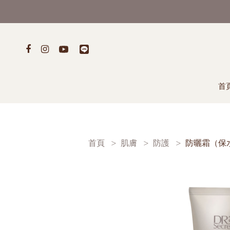
首
首頁
肌膚
防護
防曬霜（保