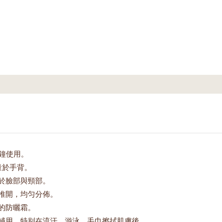
分鐘使用。
量於手背。
於臉部與頸部。
推開，均匀分佈。
的防曬霜。
補用，特别在流汗、游泳、毛巾擦拭肌膚後。