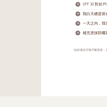
+
SPF 30 對
防曬霜（保水）
啞光，更適合油
+
我白天總是留
足夠。一般上，
防晒霜（保水）5
出外前15分鐘
+
一天之內，我
曬產品。游泳和
需要。即使您長
+
補充塗抹防曬
由於肌膚會分泌
落。因此，我們
次防曬霜。游泳
如果您在戶外並
上防曬霜。如果
*由於產品可能不斷更新
如果您臉上帶妝
法不會影響您的