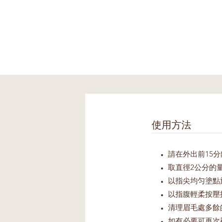
使用方法
請在外出前15
取直徑2公分的
以指尖均匀塗點
以指腹輕柔按壓
清理眉毛處多餘
如有必要可再次