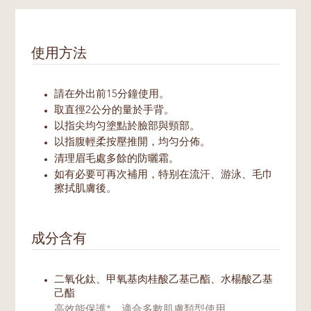
使用方法
請在外出前15分鐘使用。
取直徑2公分的量於手背。
以指尖均匀塗點於臉部與頸部。
以指腹輕柔按壓推開，均匀分佈。
清理眉毛處多餘的防曬霜。
如有必要可再次補用，特别在流汗、游泳、毛巾
擦拭肌膚後。
成分含有
二氧化鈦、甲氧基肉桂酸乙基己酯、水楊酸乙基
己酯
高效能保護*，適合多數肌膚類型使用。