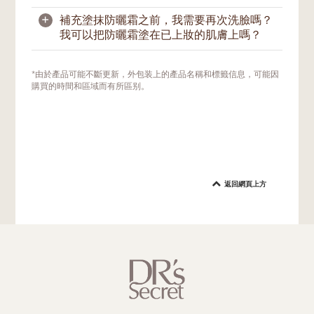
汗後，也應馬上補塗。
室內的。
+
補充塗抹防曬霜之前，我需要再次洗臉嗎？
由於肌膚會分泌汗液和皮脂，我們在一天中也
我可以把防曬霜塗在已上妝的肌膚上嗎？
會與人或物品接觸，這會導致防曬保護層不可
避免地脫落。因此，我們建議經常地或在有需
要時，補塗防曬霜。如果您在戶外活動，應至
如果您在戶外並沒有上妝，那麼您可以使用紙
*由於產品可能不斷更新，外包装上的產品名稱和標籤信息，可能因
少每兩小時補塗一次防曬霜。游泳或大量出汗
巾輕拭按幹去除肌膚表面的汗水或多餘油脂，
購買的時間和區域而有所區别。
後，也應立即補塗防曬霜。
之後才塗上防曬霜。如果需要，可使用吸油面
紙，再塗上防曬霜。
如果您臉上帶妝，我們建議在擦去臉上明顯的
污垢油光後，用美妝蛋或海綿重新塗抹防曬
霜。這種方法不會影響您的妝容太多，也能將
防曬霜塗抹得更均勻。您可選擇後續再繼續補
返回網頁上方
妝。