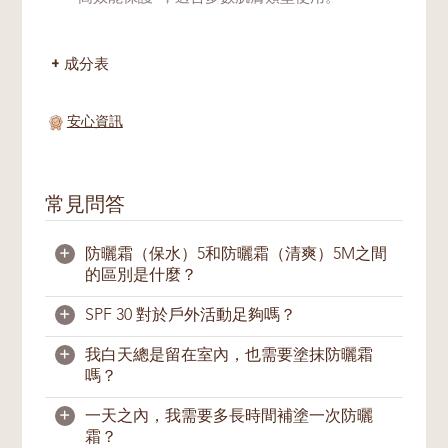
成分表
安心資訊
常見問答
+
防曬霜（保水）5和防曬霜（清爽）5M之間
的區別是什麼？
+
SPF 30 對於戶外活動足夠嗎？
防曬霜（保水）5給予肌膚自然光澤、均勻透
亮；
防曬霜（清爽）5M
則幫助控製油光，保
+
我白天總是留在室內，也需要塗抹防曬霜
持肌膚清爽啞光，更適合油性肌膚。
足夠。一般上，塗抹足夠的SPF30防曬產品足
嗎？
以為肌膚提供戶外活動所需的紫外線防護。我
防晒霜（保水）5具有SPF30 PA+++的防曬指
們建議您在出外前15分鐘就塗上防曬產品。
+
一天之內，我需要多長時間補塗一次防曬
數，防晒霜（清爽）5M則爲SPF30 PA++的防
如果您需要直接暴晒在陽光下，我們建議您至
需要。即使您長時間留在室內，我們仍建議您
霜？
曬指數。
少每兩小時補塗一次防曬產品。游泳和大量出
塗上防曬霜，因為UVA是可穿透玻璃，照射入