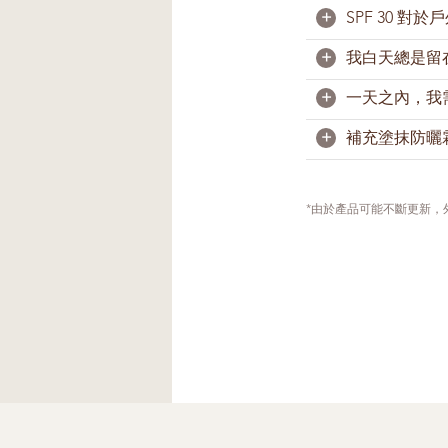
+
SPF 30 對
防曬霜（保水）
啞光，更適合油
+
我白天總是留
足夠。一般上，
防晒霜（保水）5
出外前15分鐘
+
一天之內，我
曬產品。游泳和
需要。即使您長
+
補充塗抹防曬
由於肌膚會分泌
落。因此，我們
次防曬霜。游泳
如果您在戶外並
上防曬霜。如果
*由於產品可能不斷更新
如果您臉上帶妝
法不會影響您的