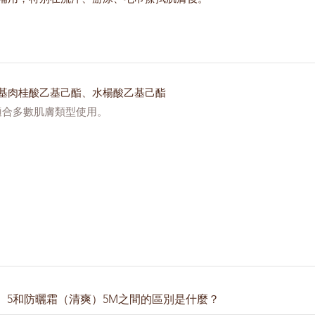
基肉桂酸乙基己酯、水楊酸乙基己酯
適合多數肌膚類型使用。
）5和防曬霜（清爽）5M之間的區別是什麼？