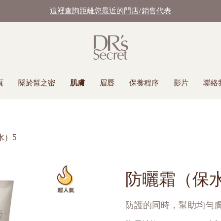
這裡查詢距離您最近的門店/銷售代表
頁
關於皙之密
肌膚
眉唇
保養程序
影片
聯絡
水）5
防曬霜（保水
防護的同時，幫助均勻