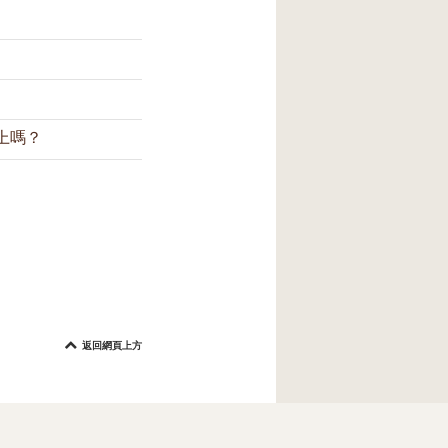
，保持肌膚清爽
防護。我們建議您在
A++的防曬指數。
兩小時補塗一次防
照射入室內的。
上嗎？
層不可避免地脫
每兩小時補塗一
油脂，之後才塗
防曬霜。這種方
返回網頁上方