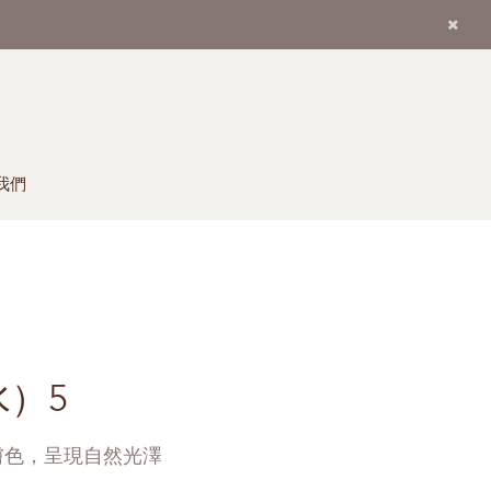
我們
）5
膚色，呈現自然光澤