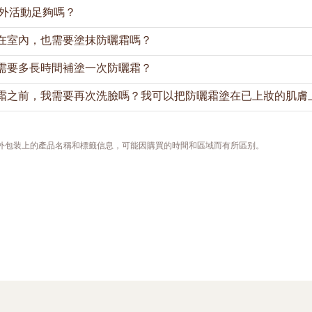
於戶外活動足夠嗎？
5給予肌膚自然光澤、均勻透亮；
防曬霜（清爽）5M
則幫助控製油光
性肌膚。
在室內，也需要塗抹防曬霜嗎？
塗抹足夠的SPF30防曬產品足以為肌膚提供戶外活動所需的紫外線
具有SPF30 PA+++的防曬指數，防晒霜（清爽）5M則爲SPF30 P
就塗上防曬產品。如果您需要直接暴晒在陽光下，我們建議您至少每
需要多長時間補塗一次防曬霜？
大量出汗後，也應馬上補塗。
時間留在室內，我們仍建議您塗上防曬霜，因為UVA是可穿透玻璃，
霜之前，我需要再次洗臉嗎？我可以把防曬霜塗在已上妝的肌膚
汗液和皮脂，我們在一天中也會與人或物品接觸，這會導致防曬保護
建議經常地或在有需要時，補塗防曬霜。如果您在戶外活動，應至少
或大量出汗後，也應立即補塗防曬霜。
沒有上妝，那麼您可以使用紙巾輕拭按幹去除肌膚表面的汗水或多餘
需要，可使用吸油面紙，再塗上防曬霜。
，外包装上的產品名稱和標籤信息，可能因購買的時間和區域而有所區别。
，我們建議在擦去臉上明顯的污垢油光後，用美妝蛋或海綿重新塗抹
妝容太多，也能將防曬霜塗抹得更均勻。您可選擇後續再繼續補妝。