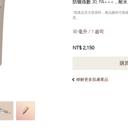
防曬係數 30, PA+++，耐水
*因產品含天然原料，產品颜色可能
質。
30 毫升 / 1 盎司
NT$ 2,150
購
瞭解更多肌膚產品