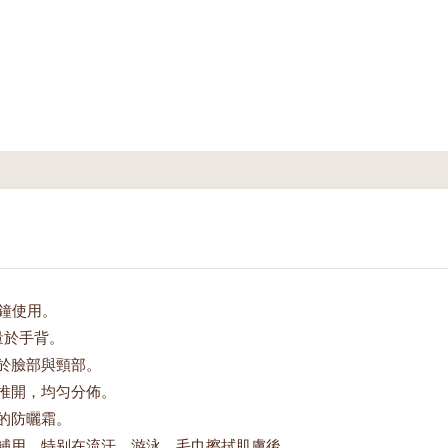
分鐘使用。
量於手背。
於臉部與頸部。
推開，均匀分佈。
的防曬霜。
補用，特别在流汗、游泳、毛巾擦拭肌膚後。