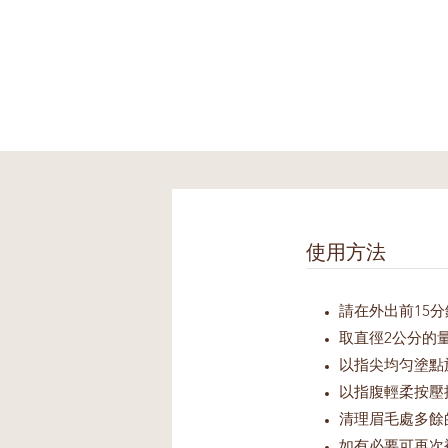
使用方法
請在外出前15
取直徑2公分的
以指尖均匀塗點
以指腹輕柔按壓
清理眉毛處多餘
如有必要可再次