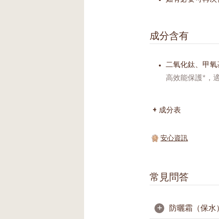
成分含有
二氧化鈦、甲氧
高效能保護*，
成分表
安心資訊
常見問答
+
防曬霜（保水