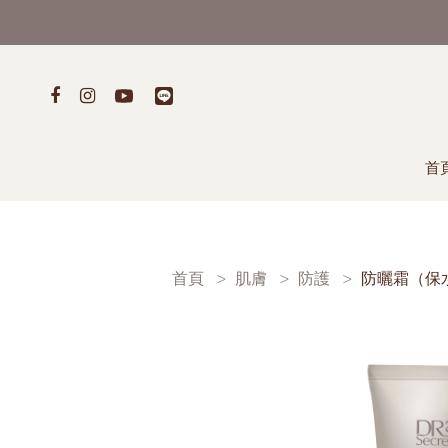
首
首頁
肌膚
防護
防曬霜（保