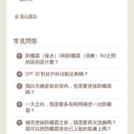
安心資訊
常見問答
+
防曬霜（保水）5和防曬霜（清爽）5M之間
的區別是什麼？
+
SPF 30 對於戶外活動足夠嗎？
防曬霜（保水）5給予肌膚自然光澤、均勻透
亮；
防曬霜（清爽）5M
則幫助控製油光，保
+
我白天總是留在室內，也需要塗抹防曬霜
持肌膚清爽啞光，更適合油性肌膚。
足夠。一般上，塗抹足夠的SPF30防曬產品足
嗎？
以為肌膚提供戶外活動所需的紫外線防護。我
防晒霜（保水）5具有SPF30 PA+++的防曬指
們建議您在出外前15分鐘就塗上防曬產品。
+
一天之內，我需要多長時間補塗一次防曬
數，防晒霜（清爽）5M則爲SPF30 PA++的防
如果您需要直接暴晒在陽光下，我們建議您至
需要。即使您長時間留在室內，我們仍建議您
霜？
曬指數。
少每兩小時補塗一次防曬產品。游泳和大量出
塗上防曬霜，因為UVA是可穿透玻璃，照射入
汗後，也應馬上補塗。
室內的。
+
補充塗抹防曬霜之前，我需要再次洗臉嗎？
由於肌膚會分泌汗液和皮脂，我們在一天中也
我可以把防曬霜塗在已上妝的肌膚上嗎？
會與人或物品接觸，這會導致防曬保護層不可