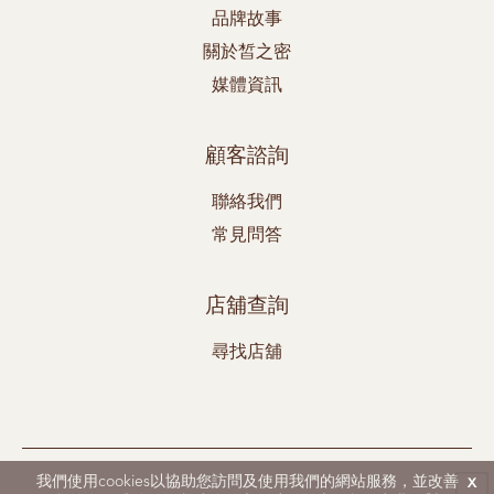
品牌故事
關於皙之密
媒體資訊
顧客諮詢
聯絡我們
常見問答
店舖查詢
尋找店舖
DR's Secret、Aestier和BWL均為Best World 之註冊商標。
我們使用cookies以協助您訪問及使用我們的網站服務，並改善
x