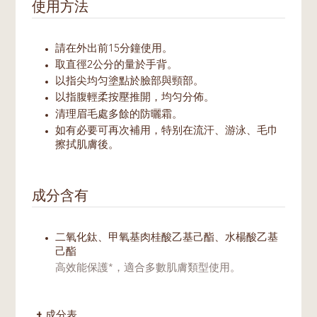
使用方法
請在外出前15分鐘使用。
取直徑2公分的量於手背。
以指尖均匀塗點於臉部與頸部。
以指腹輕柔按壓推開，均匀分佈。
清理眉毛處多餘的防曬霜。
如有必要可再次補用，特别在流汗、游泳、毛巾
擦拭肌膚後。
成分含有
二氧化鈦、甲氧基肉桂酸乙基己酯、水楊酸乙基
己酯
高效能保護*，適合多數肌膚類型使用。
成分表