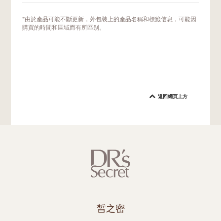
避免地脫落。因此，我們建議經常地或在有需
要時，補塗防曬霜。如果您在戶外活動，應至
如果您在戶外並沒有上妝，那麼您可以使用紙
*由於產品可能不斷更新，外包装上的產品名稱和標籤信息，可能因
少每兩小時補塗一次防曬霜。游泳或大量出汗
巾輕拭按幹去除肌膚表面的汗水或多餘油脂，
購買的時間和區域而有所區别。
後，也應立即補塗防曬霜。
之後才塗上防曬霜。如果需要，可使用吸油面
紙，再塗上防曬霜。
如果您臉上帶妝，我們建議在擦去臉上明顯的
污垢油光後，用美妝蛋或海綿重新塗抹防曬
霜。這種方法不會影響您的妝容太多，也能將
防曬霜塗抹得更均勻。您可選擇後續再繼續補
返回網頁上方
妝。
皙之密