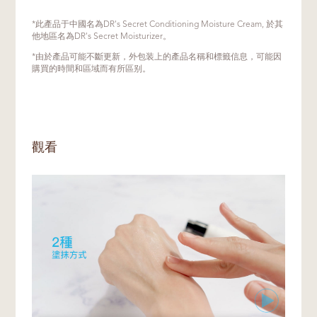
若您是油性肌膚，或想選擇質地較為清爽的產
敏感問題，同時讓肌膚得到安撫與滋潤。
品，則可選擇嫩膚乳A6。
是的，由於配方是為提供較滋潤的潤膚效益所
*此產品于中國名為DR's Secret Conditioning Moisture Cream, 於其
如果擔心肌膚有過敏或敏感反應，我們建議在
研製，潤膚霜6的質地較厚重。薄薄的一層就
他地區名為DR's Secret Moisturizer。
使用產品前，先在耳後或手臂內側測試，看看
足以為皮膚補水保濕。一般來說，我們建議塗
*由於產品可能不斷更新，外包装上的產品名稱和標籤信息，可能因
是否出現過敏反應。這種方法能大大降低過敏
抹一到兩層。在乾燥的環境或季節，或當皮膚
購買的時間和區域而有所區别。
的機率。如果已知肌膚對某種成分過敏，應先
感到干燥、缺水或發炎時，可增加用量。
閱讀包裝上的標籤確認成分。
若您偏好較清爽的質地，可選擇嫩膚乳A6。
觀看