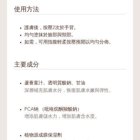
使用方法
護膚後，按壓2次於手背。
均勻塗抹於臉部與頸部。
如需，可用指腹輕柔按壓推開以均匀分佈。
主要成分
蘆薈葉汁、透明質酸鈉、甘油
深層補充肌膚水分，恢復肌膚水嫩與弹性。
PCA钠 （吡咯烷酮羧酸鈉）
增添肌膚儲水力，增加肌膚含水度。
植物源成膜保湿劑