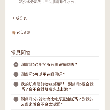
减少水分流失，帮助肌膚鎖住水分。
成分表
安心資訊
常見問答
+
潤膚霜6適用於所有肌膚類型嗎？
+
潤膚霜6可以用在眼周嗎？
潤膚霜6適用於大多數膚質，您可視肌膚情
況，選擇是否使用潤膚霜6。乾性、敏感肌膚
+
我的肌膚屬於較敏感類型，潤膚霜6適合我
可以更多地使用具有舒緩與滋潤效果的潤膚霜
我們的眼周肌膚是最脆弱的，較厚重的面霜容
嗎？會不會對肌膚造成刺激？
6。一般肌膚亦可使用潤膚霜6滋潤補水。在
易導致營養過剩。如果您的肌膚容易因為過度
乾燥的季節與環境中，或肌膚感覺乾燥缺水或
滋潤而產生脂肪粒，請不要在眼周使用潤膚霜
+
潤膚霜6的質地會比較厚重油膩嗎？對我的
有敏感情況時，可增加潤膚霜6的用量。
6。我們建議使用針對眼周肌膚所研發的
活奕
肌膚敏感一般是因為乾燥或缺水。充分的補水
皮膚來說會不會太滋潤？
眼霜
。
滋潤能緩解這個問題。潤膚霜6能夠幫助緩解