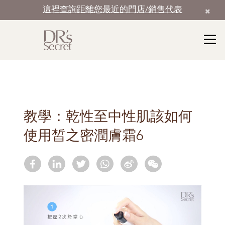
這裡查詢距離您最近的門店/銷售代表
教學：乾性至中性肌該如何
使用皙之密潤膚霜6