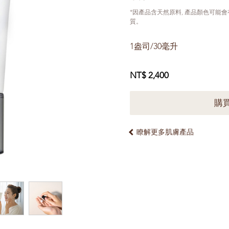
*因產品含天然原料, 產品顏色可能
質。
1盎司/30毫升
NT$ 2,400
購
瞭解更多肌膚產品