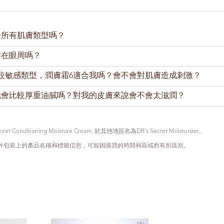
於所有肌膚類型嗎？
用在眼周嗎？
大多數膚質，您可視肌膚情況，選擇是否使用潤膚霜6。乾性、敏感
潤效果的潤膚霜6。一般肌膚亦可使用潤膚霜6滋潤補水。在乾燥的
較敏感類型，潤膚霜6適合我嗎？會不會對肌膚造成刺激？
水或有敏感情況時，可增加潤膚霜6的用量。
是最脆弱的，較厚重的面霜容易導致營養過剩。如果您的肌膚容易因
要在眼周使用潤膚霜6。我們建議使用針對眼周肌膚所研發的
活奕眼
地會比較厚重油膩嗎？對我的皮膚來說會不會太滋潤？
，或想選擇質地較為清爽的產品，則可選擇嫩膚乳A6。
因為乾燥或缺水。充分的補水滋潤能緩解這個問題。潤膚霜6能夠幫
安撫與滋潤。
是為提供較滋潤的潤膚效益所研製，潤膚霜6的質地較厚重。薄薄的
過敏或敏感反應，我們建議在使用產品前，先在耳後或手臂內側測試
來說，我們建議塗抹一到兩層。在乾燥的環境或季節，或當皮膚感到
 Conditioning Moisture Cream, 於其他地區名為DR's Secret Moisturizer。
方法能大大降低過敏的機率。如果已知肌膚對某種成分過敏，應先閱
量。
，外包装上的產品名稱和標籤信息，可能因購買的時間和區域而有所區别。
的質地，可選擇嫩膚乳A6。