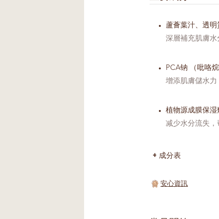
蘆薈葉汁、透明
深層補充肌膚水
PCA钠 （吡咯
增添肌膚儲水力
植物源成膜保湿
减少水分流失，
成分表
安心資訊