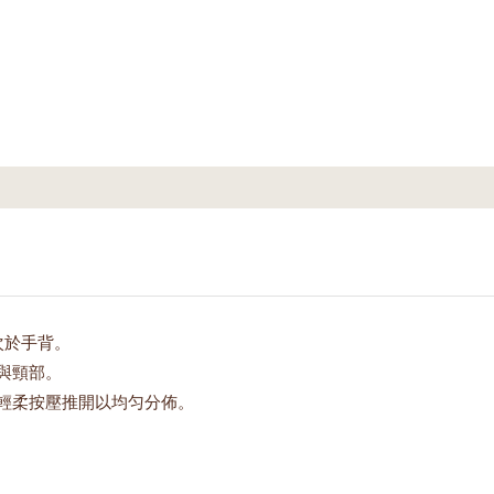
次於手背。
與頸部。
輕柔按壓推開以均匀分佈。