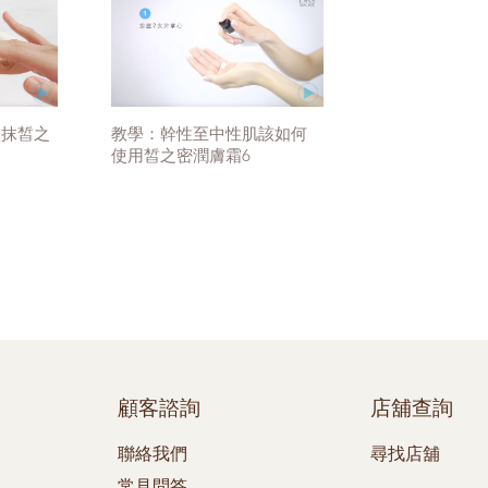
塗抹皙之
教學：幹性至中性肌該如何
使用皙之密潤膚霜6
顧客諮詢
店舖查詢
聯絡我們
尋找店舖