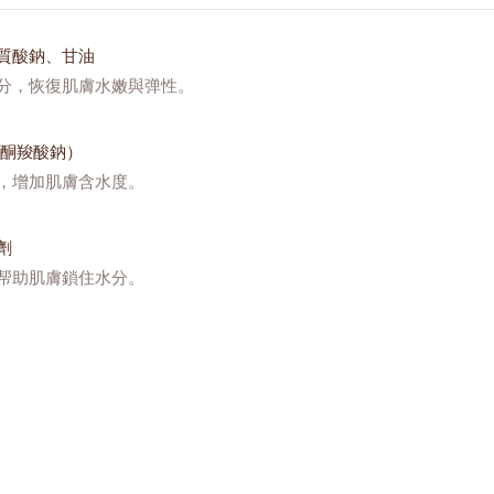
質酸鈉、甘油
分，恢復肌膚水嫩與弹性。
烷酮羧酸鈉）
，增加肌膚含水度。
劑
帮助肌膚鎖住水分。