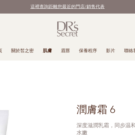
這裡查詢距離您最近的門店/銷售代表
頁
關於皙之密
肌膚
眉唇
保養程序
影片
聯絡
潤膚霜 6
深度滋潤乳霜，同步温
水嫩