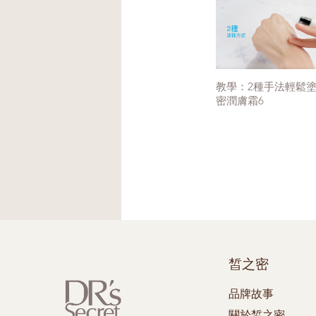
教學：2種手法輕鬆
密潤膚霜6
皙之密
品牌故事