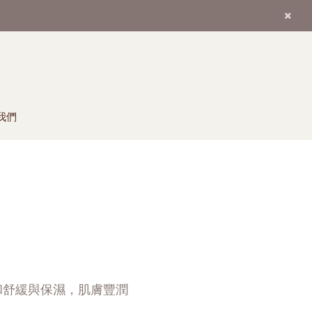
我們
和舒緩與保濕，肌膚豐潤