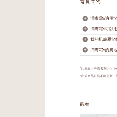
常見問答
+
潤膚霜6適用
+
潤膚霜6可以
潤膚霜6適用於
用具有舒緩與滋
+
我的肌膚屬於
肌膚感覺乾燥缺
我們的眼周肌膚
生脂肪粒，請不
+
潤膚霜6的質
若您是油性肌膚
肌膚敏感一般是
同時讓肌膚得到
是的，由於配方
如果擔心肌膚有
補水保濕。一般
*此產品于中國名為DR's Secret
過敏反應。這種
炎時，可增加用
*由於產品可能不斷更新
確認成分。
若您偏好較清爽
觀看