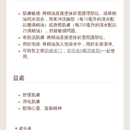
肌膚敏感: 將精油直接塗抹於需護理部位。或将精
油同水混合，用來冲洗臉部（每10毫升的清水配
以幾滴精油）或身體肌膚（每250毫升的清水配以
25滴精油），舒緩敏感問题。
有狀况肌膚: 將精油直接塗抹於需照護部位。
用於泡澡: 将精油加入泡澡水中，用於全身潔净。
可與皙之密
調膚液T2
，
美瑕液8
或
潤膚霜6
一起使
用。
益處
舒缓肌膚
淨化肌膚
鬆弛心靈、提振精神
成分表