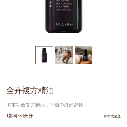
全卉複方精油
多重功效复方精油，平衡净澈的舒适
1盎司/30毫升
加拿大製造