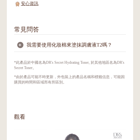
安心資訊
常見問答
+
我需要使用化妝棉來塗抹調膚液T2嗎？
不需要。用手指輕輕塗抹於全臉即可，這能讓
*此產品於中國名為DR's Secret Hydrating Toner, 於其他地區名為DR's
肌膚充分吸收其營養。
Secret Toner。
*由於產品可能不時更新，外包裝上的產品名稱和標籤信息，可能因
購買的時間和區域而有所區別。
觀看