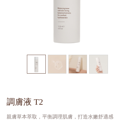
調膚液 T2
親膚草本萃取，平衡調理肌膚，打造水嫩舒適感