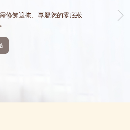
需修飾遮掩、專屬您的零底妝
。
品