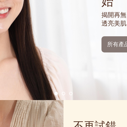
始
揭開再無
透亮美肌
所有產
不再試錯