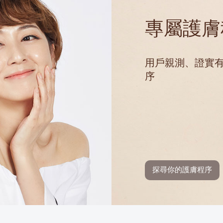
專屬護膚
用戶親測、證實
序
探尋你的護膚程序