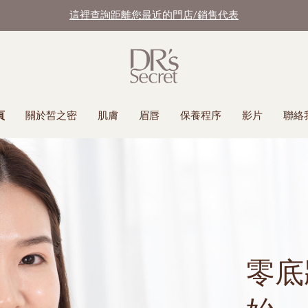
這裡查詢距離您最近的門店/銷售代表
頁
關於皙之密
肌膚
眉唇
保養程序
影片
聯絡
零底