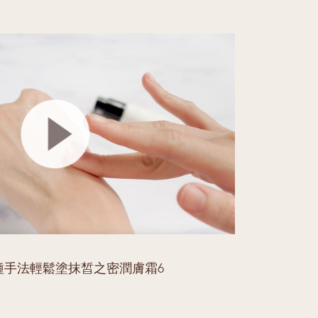
種手法輕鬆塗抹皙之密潤膚霜6