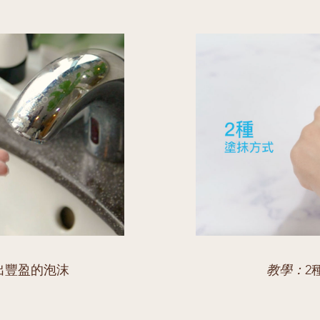
出豐盈的泡沫
教學：
2