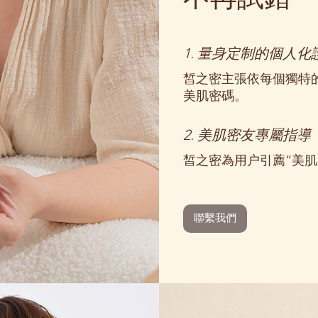
1. 量身定制的個人
皙之密主張依每個獨特
美肌密碼。
2. 美肌密友專屬指導
皙之密為用户引薦“美
聯繫我們