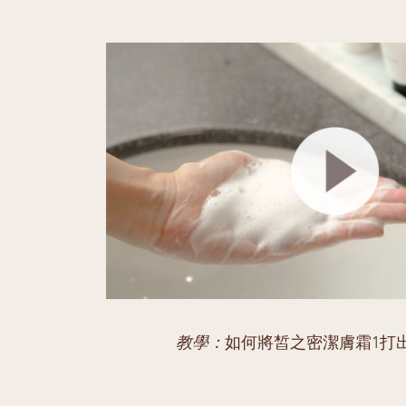
教學：
如何將皙之密潔膚霜1打