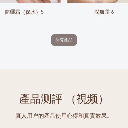
防曬霜（保水）5
潤膚霜 6
所有產品
產品测評 （視频）
真人用户的產品使用心得和真實效果。