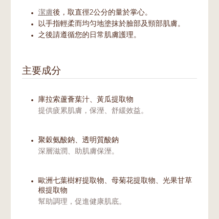
潔膚
後，取直徑2公分的量於掌心。
以手指輕柔而均匀地塗抹於臉部及頸部肌膚。
之後請遵循您的日常肌膚護理。
主要成分
庫拉索蘆薈葉汁、黃瓜提取物
提供疲累肌膚，保溼、舒緩效益。
聚穀氨酸鈉、透明質酸鈉
深層滋潤、助肌膚保溼。
歐洲七葉樹籽提取物、母菊花提取物、光果甘草
根提取物
幫助調理，促進健康肌底。