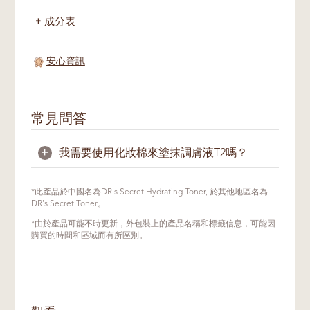
成分表
安心資訊
常見問答
+
我需要使用化妝棉來塗抹調膚液T2嗎？
不需要。用手指輕輕塗抹於全臉即可，這能讓
*此產品於中國名為DR's Secret Hydrating Toner, 於其他地區名為
肌膚充分吸收其營養。
DR's Secret Toner。
*由於產品可能不時更新，外包裝上的產品名稱和標籤信息，可能因
購買的時間和區域而有所區別。