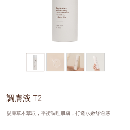
調膚液 T2
親膚草本萃取，平衡調理肌膚，打造水嫩舒適感