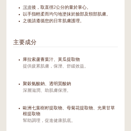
潔膚
後，取直徑2公分的量於掌心。
以手指輕柔而均匀地塗抹於臉部及頸部肌膚。
之後請遵循您的日常肌膚護理。
主要成分
庫拉索蘆薈葉汁、黃瓜提取物
提供疲累肌膚，保溼、舒緩效益。
聚穀氨酸鈉、透明質酸鈉
深層滋潤、助肌膚保溼。
歐洲七葉樹籽提取物、母菊花提取物、光果甘草
根提取物
幫助調理，促進健康肌底。