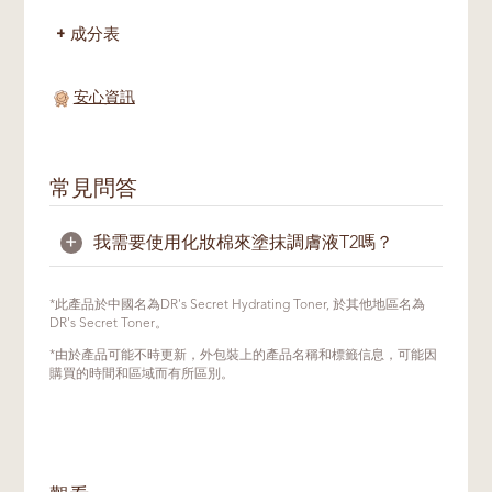
成分表
安心資訊
常見問答
+
我需要使用化妝棉來塗抹調膚液T2嗎？
不需要。用手指輕輕塗抹於全臉即可，這能讓
*此產品於中國名為DR's Secret Hydrating Toner, 於其他地區名為
肌膚充分吸收其營養。
DR's Secret Toner。
*由於產品可能不時更新，外包裝上的產品名稱和標籤信息，可能因
購買的時間和區域而有所區別。