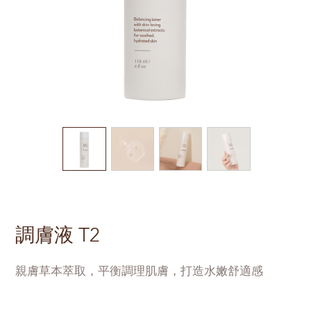
調膚液 T2
親膚草本萃取，平衡調理肌膚，打造水嫩舒適感