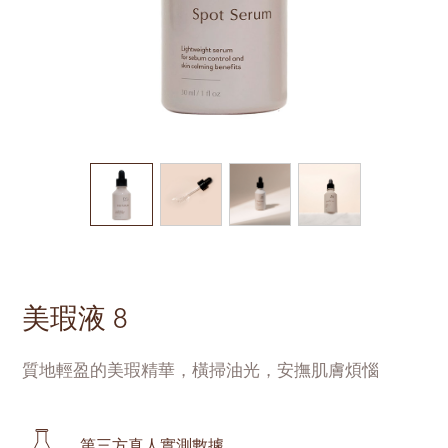
美瑕液 8
質地輕盈的美瑕精華，橫掃油光，安撫肌膚煩惱
第三方真人實測數據