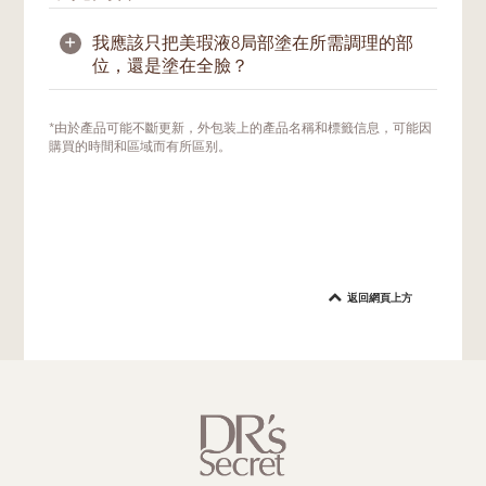
+
我應該只把美瑕液8局部塗在所需調理的部
位，還是塗在全臉？
我們建議局部塗抹在所需部位，以幫助改善膚
*由於產品可能不斷更新，外包装上的產品名稱和標籤信息，可能因
況。視肌膚情況而定，也可以在美肌密友的指
購買的時間和區域而有所區别。
導下使用於易出油的T字區，以幫助調節平衡
油脂問題。
返回網頁上方