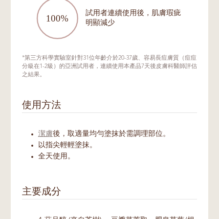
試用者連續使用後，肌膚瑕疵
明顯減少
*第三方科學實驗室針對31位年齡介於20-37歲、容易長痘膚質（痘痘
分級在1-2級）的亞洲試用者，連續使用本產品7天後皮膚科醫師評估
之結果。
使用方法
潔膚
後，取適量均勻塗抹於需調理部位。
以指尖輕輕塗抹。
全天使用。
主要成分