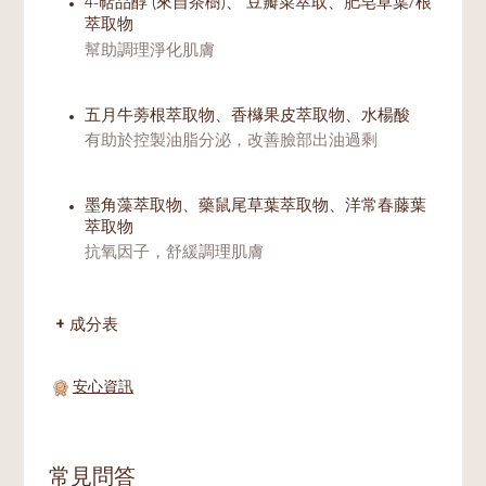
4-萜品醇 (來自茶樹)、 豆瓣菜萃取、肥皂草葉/根
萃取物
幫助調理淨化肌膚
五月牛蒡根萃取物、香櫞果皮萃取物、水楊酸
有助於控製油脂分泌，改善臉部出油過剩
墨角藻萃取物、藥鼠尾草葉萃取物、洋常春藤葉
萃取物
抗氧因子，舒緩調理肌膚
成分表
安心資訊
常見問答