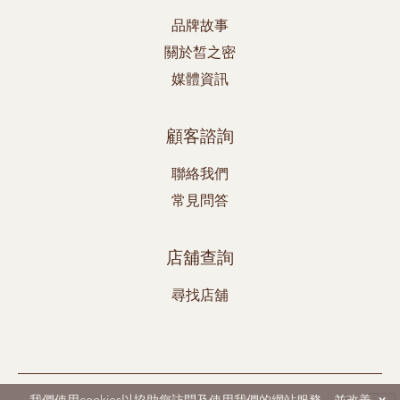
品牌故事
關於皙之密
媒體資訊
顧客諮詢
聯絡我們
常見問答
店舖查詢
尋找店舖
DR's Secret、Aestier和BWL均為Best World 之註冊商標。