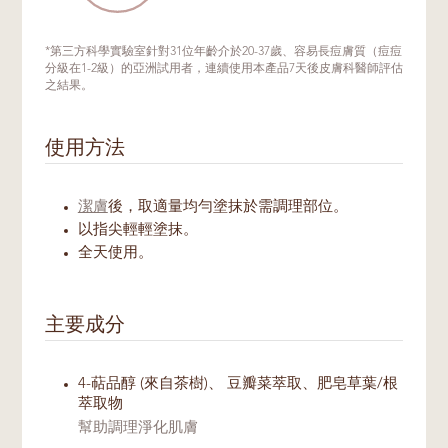
*第三方科學實驗室針對31位年齡介於20-37歲、容易長痘膚質（痘痘
分級在1-2級）的亞洲試用者，連續使用本產品7天後皮膚科醫師評估
之結果。
使用方法
潔膚
後，取適量均勻塗抹於需調理部位。
以指尖輕輕塗抹。
全天使用。
主要成分
4-萜品醇 (來自茶樹)、 豆瓣菜萃取、肥皂草葉/根
萃取物
幫助調理淨化肌膚