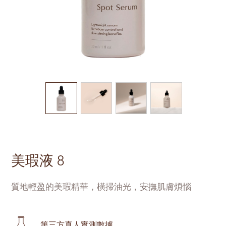
美瑕液 8
質地輕盈的美瑕精華，橫掃油光，安撫肌膚煩惱
第三方真人實測數據