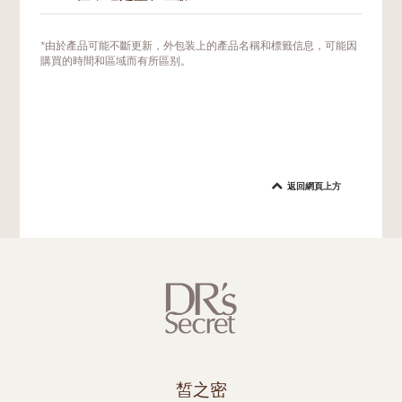
我們建議局部塗抹在所需部位，以幫助改善膚
*由於產品可能不斷更新，外包装上的產品名稱和標籤信息，可能因
況。視肌膚情況而定，也可以在美肌密友的指
購買的時間和區域而有所區别。
導下使用於易出油的T字區，以幫助調節平衡
油脂問題。
返回網頁上方
皙之密