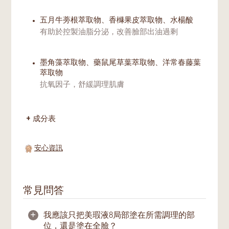
五月牛蒡根萃取物、香櫞果皮萃取物、水楊酸
有助於控製油脂分泌，改善臉部出油過剩
墨角藻萃取物、藥鼠尾草葉萃取物、洋常春藤葉
萃取物
抗氧因子，舒緩調理肌膚
成分表
安心資訊
常見問答
+
我應該只把美瑕液8局部塗在所需調理的部
位，還是塗在全臉？