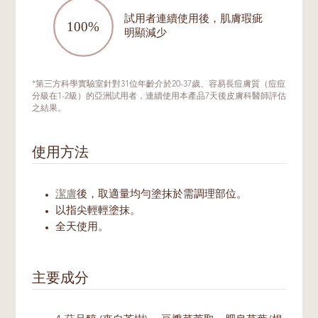
試用者連續使用後，肌膚瑕疵
明顯減少
*第三方科學實驗室針對31位年齡介於20-37歲、容易長痘膚質（痘痘
分級在1-2級）的亞洲試用者，連續使用本產品7天後皮膚科醫師評估
之結果。
使用方法
潔膚
後，取適量均勻塗抹於需調理部位。
以指尖輕輕塗抹。
全天使用。
主要成分