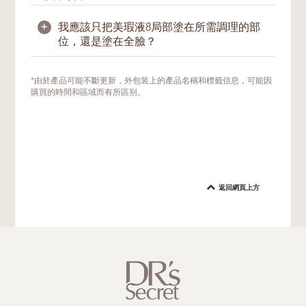
+
我應該只把美瑕液8局部塗在所需調理的部
位，還是塗在全臉？
我們建議局部塗抹在所需部位，以幫助改善膚
*由於產品可能不斷更新，外包装上的產品名稱和標籤信息，可能因
況。視肌膚情況而定，也可以在美肌密友的指
購買的時間和區域而有所區别。
導下使用於易出油的T字區，以幫助調節平衡
油脂問題。
返回網頁上方