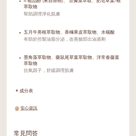
4-萜品醇 (來自茶樹)、 豆瓣菜萃取、肥皂草葉/根
萃取物
幫助調理淨化肌膚
五月牛蒡根萃取物、香櫞果皮萃取物、水楊酸
有助於控製油脂分泌，改善臉部出油過剩
墨角藻萃取物、藥鼠尾草葉萃取物、洋常春藤葉
萃取物
抗氧因子，舒緩調理肌膚
成分表
安心資訊
常見問答