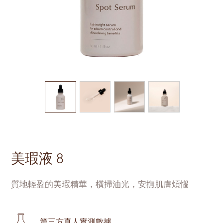
美瑕液 8
質地輕盈的美瑕精華，橫掃油光，安撫肌膚煩惱
第三方真人實測數據