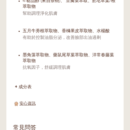
4-萜品醇 (來自茶樹)、 豆瓣菜萃取、肥皂草葉/根
萃取物
幫助調理淨化肌膚
五月牛蒡根萃取物、香櫞果皮萃取物、水楊酸
有助於控製油脂分泌，改善臉部出油過剩
墨角藻萃取物、藥鼠尾草葉萃取物、洋常春藤葉
萃取物
抗氧因子，舒緩調理肌膚
成分表
安心資訊
常見問答