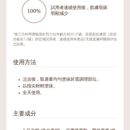
試用者連續使用後，肌膚瑕疵
明顯減少
*第三方科學實驗室針對31位年齡介於20-37歲、容易長痘膚質（痘痘
分級在1-2級）的亞洲試用者，連續使用本產品7天後皮膚科醫師評估
之結果。
使用方法
潔膚
後，取適量均勻塗抹於需調理部位。
以指尖輕輕塗抹。
全天使用。
主要成分