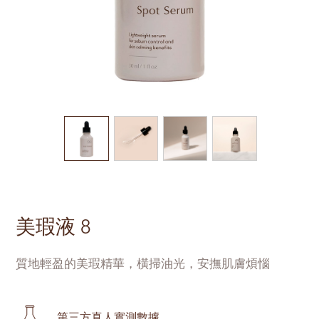
美瑕液 8
質地輕盈的美瑕精華，橫掃油光，安撫肌膚煩惱
第三方真人實測數據