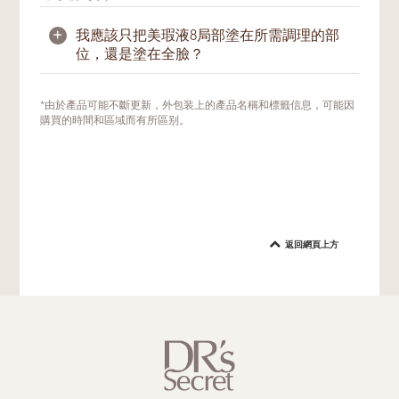
+
我應該只把美瑕液8局部塗在所需調理的部
位，還是塗在全臉？
我們建議局部塗抹在所需部位，以幫助改善膚
*由於產品可能不斷更新，外包装上的產品名稱和標籤信息，可能因
況。視肌膚情況而定，也可以在美肌密友的指
購買的時間和區域而有所區别。
導下使用於易出油的T字區，以幫助調節平衡
油脂問題。
返回網頁上方