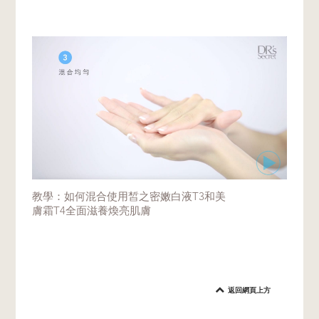
教學：如何混合使用皙之密嫩白液T3和美
膚霜T4全面滋養煥亮肌膚
返回網頁上方