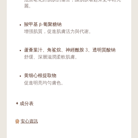
抵禦老化對肌肤的傷害，讓肌肤看起来更年輕亮
麗。
羧甲基 β-葡聚糖钠
增强肌質，促進肌膚活力與代谢。
蘆薈葉汁、角鲨烷、神經酰胺 3、透明質酸钠
舒缓、深層滋潤柔軟肌膚。
黄细心根提取物
促進明亮均匀膚色。
成分表
安心資訊