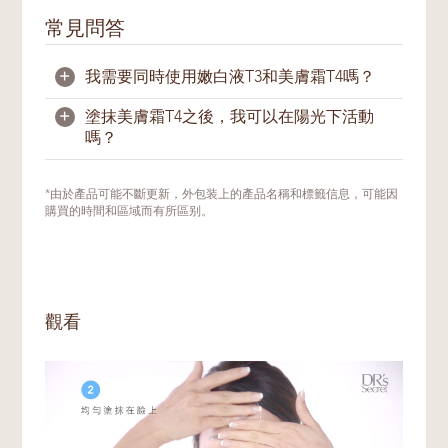
常見問答
+
我需要同時使用嫩白液T3和美膚霜T4嗎？
+
塗抹美膚霜T4之後，我可以在陽光下活動
是的，一般情況下，我們建議您同時使用
嫩白
嗎？
液T3
和美膚霜T4；它們在功效上相輔相成。
當嫩白液T3 促進肌膚表層的精微煥膚與肌膚
的更新並預防黑色素產生時，美膚霜T4給肌
可以。但是白天使用煥亮產品或富含植物提取
*由於產品可能不斷更新，外包装上的產品名稱和標籤信息，可能因
膚提供全面的滋潤，幫助修復、滋養與賦活肌
成分的產品後，需要特別注意防曬。在白天使
購買的時間和區域而有所區别。
膚。兩種產品結合使用的目的在於為肌膚的更
用產品後，請記得在到戶外接觸陽光的至少
新打造堅實基礎，煥發光澤。
15分鐘前，塗上足夠的防曬霜。
我們建議護膚新手或未使用過這兩款產品的將
T3和T4混合在一起使用，並觀察肌膚的反
觀看
應。待肌膚較為穩定時，可分開使用，以切換
至更密集的護理程序。您可向美肌密友諮詢最
適合您當前膚況的使用方式與步驟，以達到最
佳護膚功效。