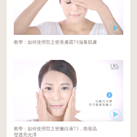
教學：如何使用皙之密美膚霜T4滋養肌膚
教學：如何使用皙之密嫩白液T3，煥發晶
瑩透亮光澤