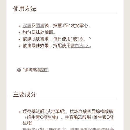
使用方法
潔膚
及
調膚
後，按壓3至4次於掌心。
均匀塗抹於臉部。
依據肌肤需求，每日使用1或2次。^
欲達最佳效果，搭配使用
嫩白液T3
。
^参考建議
程序
。
主要成分
羥癸基泛醌 (艾地苯醌)、抗坏血酸四异棕榈酸酯
（维生素C衍生物）、生育酚乙酸酯 (维生素E衍
生物)