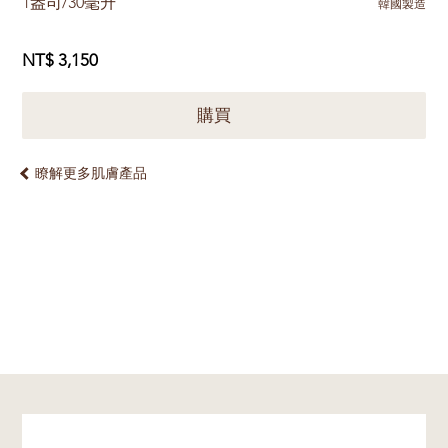
1盎司/30毫升
韓國製造
NT$ 3,150
購買
瞭解更多肌膚產品