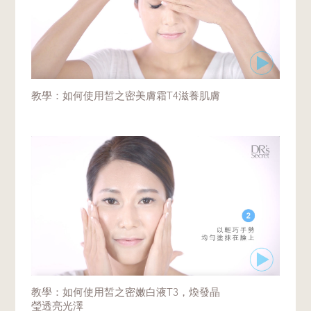
教學：如何使用皙之密美膚霜T4滋養肌膚
教學：如何使用皙之密嫩白液T3，煥發晶
瑩透亮光澤