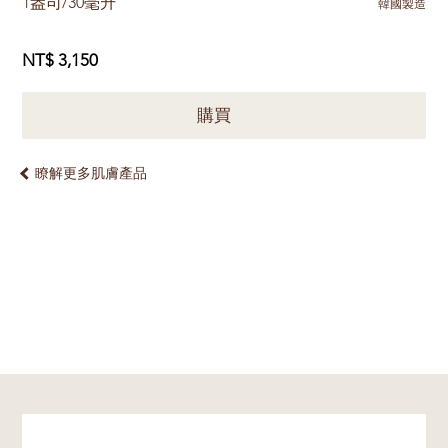
1盎司/30毫升
韓國製造
NT$ 3,150
購買
瞭解更多肌膚產品