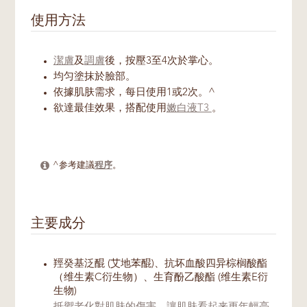
使用方法
潔膚
及
調膚
後，按壓3至4次於掌心。
均匀塗抹於臉部。
依據肌肤需求，每日使用1或2次。^
欲達最佳效果，搭配使用
嫩白液T3
。
^参考建議
程序
。
主要成分
羥癸基泛醌 (艾地苯醌)、抗坏血酸四异棕榈酸酯
（维生素C衍生物）、生育酚乙酸酯 (维生素E衍
生物)