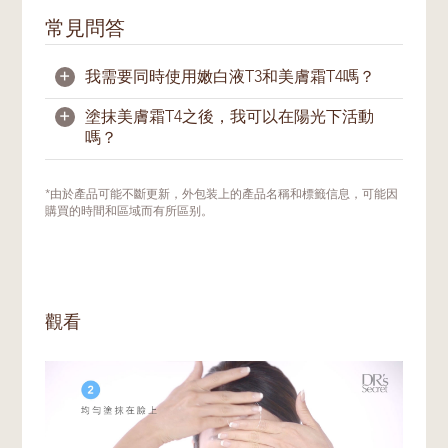
常見問答
+
我需要同時使用嫩白液T3和美膚霜T4嗎？
+
塗抹美膚霜T4之後，我可以在陽光下活動
是的，一般情況下，我們建議您同時使用
嫩白
嗎？
液T3
和美膚霜T4；它們在功效上相輔相成。
當嫩白液T3 促進肌膚表層的精微煥膚與肌膚
的更新並預防黑色素產生時，美膚霜T4給肌
可以。但是白天使用煥亮產品或富含植物提取
*由於產品可能不斷更新，外包装上的產品名稱和標籤信息，可能因
膚提供全面的滋潤，幫助修復、滋養與賦活肌
成分的產品後，需要特別注意防曬。在白天使
購買的時間和區域而有所區别。
膚。兩種產品結合使用的目的在於為肌膚的更
用產品後，請記得在到戶外接觸陽光的至少
新打造堅實基礎，煥發光澤。
15分鐘前，塗上足夠的防曬霜。
我們建議護膚新手或未使用過這兩款產品的將
T3和T4混合在一起使用，並觀察肌膚的反
觀看
應。待肌膚較為穩定時，可分開使用，以切換
至更密集的護理程序。您可向美肌密友諮詢最
適合您當前膚況的使用方式與步驟，以達到最
佳護膚功效。