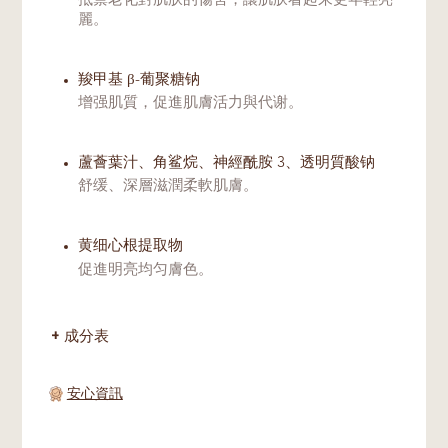
抵禦老化對肌肤的傷害，讓肌肤看起来更年輕亮
麗。
羧甲基 β-葡聚糖钠
增强肌質，促進肌膚活力與代谢。
蘆薈葉汁、角鲨烷、神經酰胺 3、透明質酸钠
舒缓、深層滋潤柔軟肌膚。
黄细心根提取物
促進明亮均匀膚色。
成分表
安心資訊