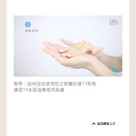
教學：如何混合使用皙之密嫩白液T3和美
膚霜T4全面滋養煥亮肌膚
返回網頁上方