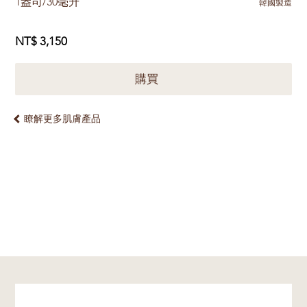
1盎司/30毫升
韓國製造
NT$ 3,150
購買
瞭解更多肌膚產品