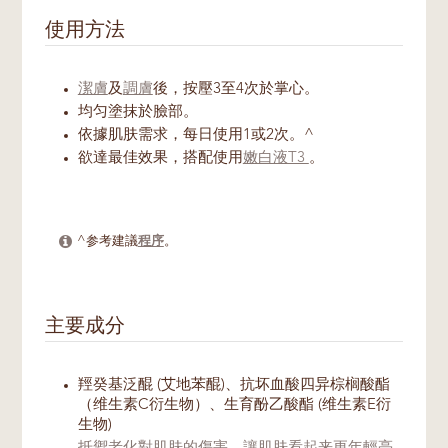
使用方法
潔膚
及
調膚
後，按壓3至4次於掌心。
均匀塗抹於臉部。
依據肌肤需求，每日使用1或2次。^
欲達最佳效果，搭配使用
嫩白液T3
。
^参考建議
程序
。
主要成分
羥癸基泛醌 (艾地苯醌)、抗坏血酸四异棕榈酸酯
（维生素C衍生物）、生育酚乙酸酯 (维生素E衍
生物)