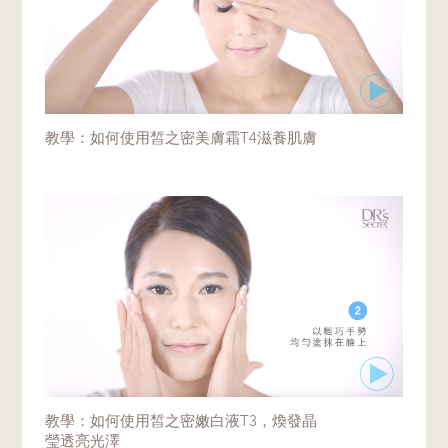
教學：如何使用皙之密美膚霜T4滋養肌膚
教學：如何使用皙之密嫩白液T3，煥發晶
瑩透亮光澤