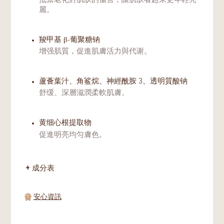
抵禦老化對肌肤的傷害，讓肌肤看起来更年輕亮
麗。
羧甲基 β-葡聚糖钠
增强肌質，促進肌膚活力與代谢。
蘆薈葉汁、角鲨烷、神經酰胺 3、透明質酸钠
舒缓、深層滋潤柔軟肌膚。
黄细心根提取物
促進明亮均匀膚色。
成分表
安心資訊