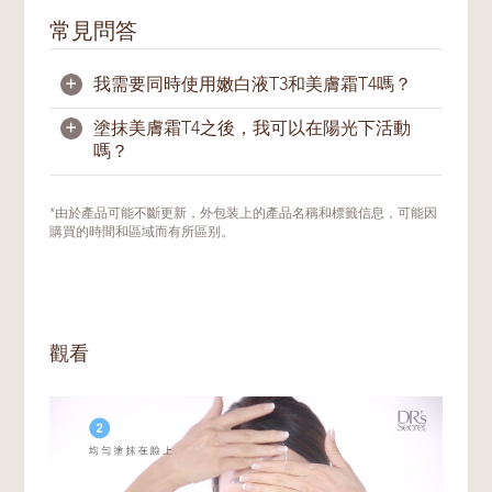
常見問答
+
我需要同時使用嫩白液T3和美膚霜T4嗎？
+
塗抹美膚霜T4之後，我可以在陽光下活動
是的，一般情況下，我們建議您同時使用
嫩白
嗎？
液T3
和美膚霜T4；它們在功效上相輔相成。
當嫩白液T3 促進肌膚表層的精微煥膚與肌膚
的更新並預防黑色素產生時，美膚霜T4給肌
可以。但是白天使用煥亮產品或富含植物提取
*由於產品可能不斷更新，外包装上的產品名稱和標籤信息，可能因
膚提供全面的滋潤，幫助修復、滋養與賦活肌
成分的產品後，需要特別注意防曬。在白天使
購買的時間和區域而有所區别。
膚。兩種產品結合使用的目的在於為肌膚的更
用產品後，請記得在到戶外接觸陽光的至少
新打造堅實基礎，煥發光澤。
15分鐘前，塗上足夠的防曬霜。
我們建議護膚新手或未使用過這兩款產品的將
T3和T4混合在一起使用，並觀察肌膚的反
觀看
應。待肌膚較為穩定時，可分開使用，以切換
至更密集的護理程序。您可向美肌密友諮詢最
適合您當前膚況的使用方式與步驟，以達到最
佳護膚功效。