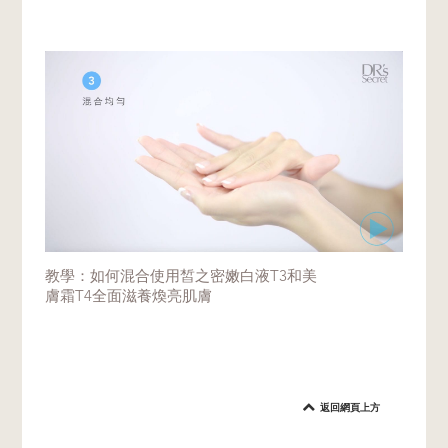
教學：如何混合使用皙之密嫩白液T3和美
膚霜T4全面滋養煥亮肌膚
返回網頁上方