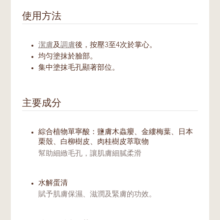
使用方法
潔膚
及
調膚
後，按壓3至4次於掌心。
均匀塗抹於臉部。
集中塗抹毛孔顯著部位。
主要成分
綜合植物單寧酸：鹽膚木蟲癭、金縷梅葉、日本
栗殼、白柳樹皮、肉桂樹皮萃取物
幫助細緻毛孔，讓肌膚細膩柔滑
水解蛋清
賦予肌膚保濕、滋潤及緊膚的功效。