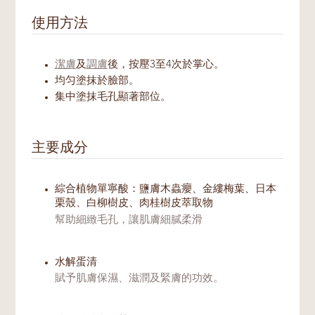
使用方法
潔膚
及
調膚
後，按壓3至4次於掌心。
均匀塗抹於臉部。
集中塗抹毛孔顯著部位。
主要成分
綜合植物單寧酸：鹽膚木蟲癭、金縷梅葉、日本
栗殼、白柳樹皮、肉桂樹皮萃取物
幫助細緻毛孔，讓肌膚細膩柔滑
水解蛋清
賦予肌膚保濕、滋潤及緊膚的功效。