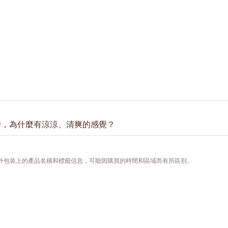
時，為什麼有涼涼、清爽的感覺？
由於配方當中的植物單寧酸綜合及酵母發酵提取。植物單寧酸綜合是
緊緻毛孔而不使肌膚過度乾燥及不適。酵母發酵萃取更進一步地有效
，外包装上的產品名稱和標籤信息，可能因購買的時間和區域而有所區别。