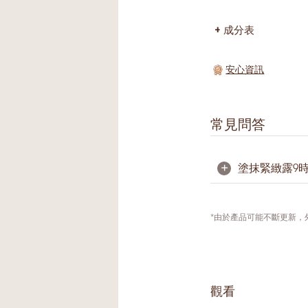
成分表
安心資訊
常見問答
+
塗抹緊緻露9
涼感及清爽感是
通過冷卻感有效
*由於產品可能不斷更新
膚。
觀看