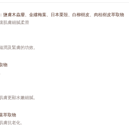
：鹽膚木蟲癭、金縷梅葉、日本栗殼、白柳樹皮、肉桂樹皮萃取物
讓肌膚細膩柔滑
滋潤及緊膚的功效。
取物
。
肌膚更顯水嫩細膩。
葉萃取物
肌膚抗老化。