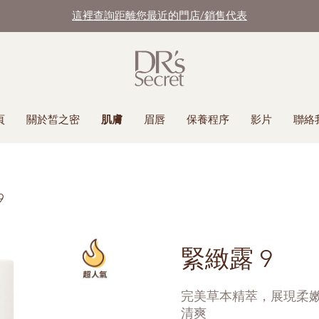
這裡查詢距離您最近的門店/銷售代表
頁
關於皙之密
肌膚
眉唇
保養程序
影片
聯絡
9
緊緻露 9
完美草本精萃，展現柔
清爽