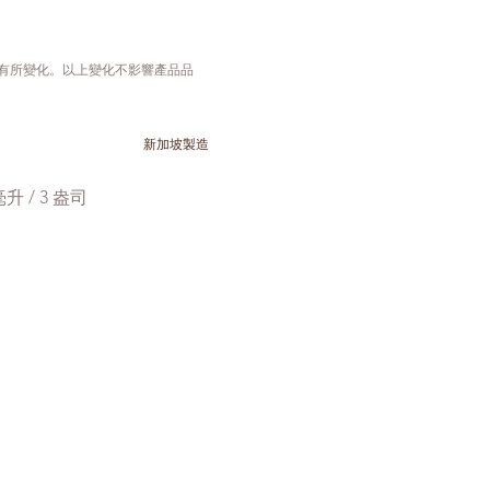
會有所變化。以上變化不影響產品品
新加坡製造
毫升 / 3 盎司