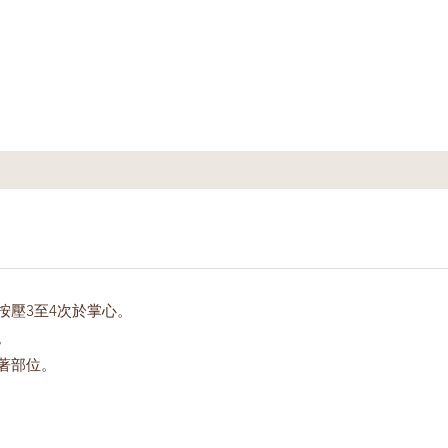
按壓3至4次於掌心。
。
著部位。