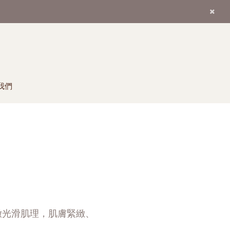
我們
嫩光滑肌理，肌膚緊緻、