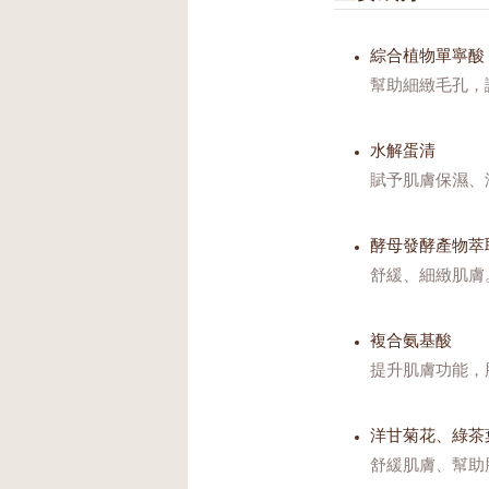
綜合植物單寧酸
幫助細緻毛孔，
水解蛋清
賦予肌膚保濕、
酵母發酵產物萃
舒緩、細緻肌膚
複合氨基酸
提升肌膚功能，
洋甘菊花、綠茶
舒緩肌膚、幫助