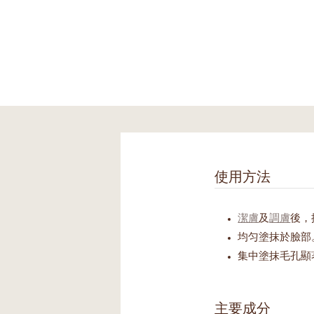
使用方法
潔膚
及
調膚
後，
均匀塗抹於臉部
集中塗抹毛孔顯
主要成分