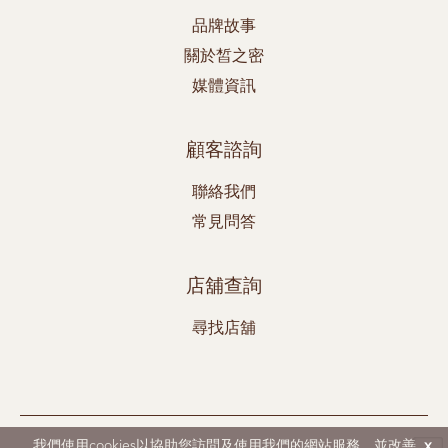
品牌故事
關於皙之密
媒體資訊
顧客諮詢
聯絡我們
常見問答
店舖查詢
尋找店舖
DR's Secret、Aestier和BWL均為Best World 之註冊商標。
我們使用cookies以協助您訪問及使用我們的網站服務，並改善
x