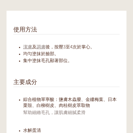
使用方法
潔膚
及
調膚
後，按壓3至4次於掌心。
均匀塗抹於臉部。
集中塗抹毛孔顯著部位。
主要成分
綜合植物單寧酸：鹽膚木蟲癭、金縷梅葉、日本
栗殼、白柳樹皮、肉桂樹皮萃取物
幫助細緻毛孔，讓肌膚細膩柔滑
水解蛋清