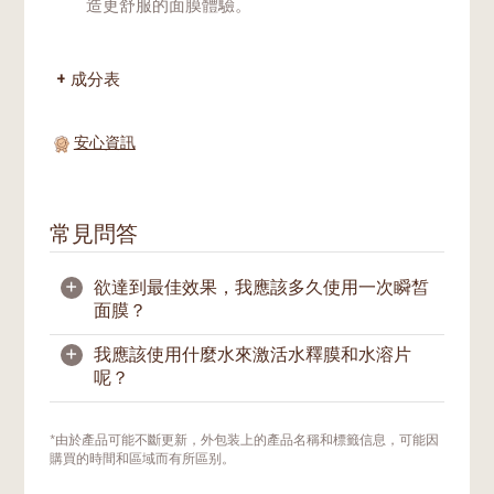
造更舒服的面膜體驗。
成分表
安心資訊
常見問答
+
欲達到最佳效果，我應該多久使用一次瞬皙
面膜？
+
我應該使用什麼水來激活水釋膜和水溶片
我們建議每周可使用2至3次，作為日常肌膚
呢？
護膚程序。如遇到重要場合，欲進行密集式護
理，也可每日使用。
應該使用適合飲用的純水來激活水釋膜和水溶
*由於產品可能不斷更新，外包装上的產品名稱和標籤信息，可能因
片。水釋膜加入水激活，充分吸收水分後，包
購買的時間和區域而有所區别。
裝內可能還會有留有多餘的溶液。若溶液量足