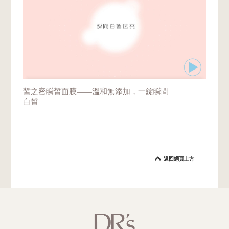
皙之密瞬皙面膜——溫和無添加，一錠瞬間
白皙
返回網頁上方