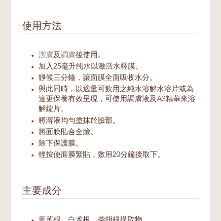
使用方法
潔膚
及
調膚
後使用。
加入25毫升纯水以激活水釋膜。
靜候三分鐘，讓面膜全面吸收水分。
與此同時，以適量可飲用之純水溶解水溶片或為
達更保養有效呈現，可使用調膚液及A3精華來溶
解錠片。
將溶液均勻塗抹於臉部。
將面膜貼合全臉。
除下保護膜。
輕按使面膜緊貼，敷用20分鐘後取下。
主要成分
黄芪根、白术根、柴胡根提取物