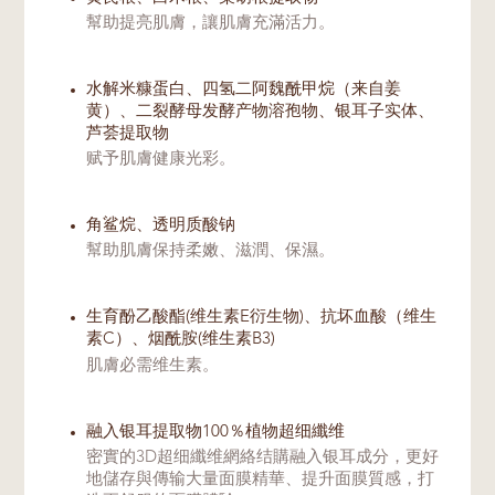
幫助提亮肌膚，讓肌膚充滿活力。
水解米糠蛋白、四氢二阿魏酰甲烷（来自姜
黄）、二裂酵母发酵产物溶孢物、银耳子实体、
芦荟提取物
赋予肌膚健康光彩。
角鲨烷、透明质酸钠
幫助肌膚保持柔嫩、滋潤、保濕。
生育酚乙酸酯(维生素E衍生物)、抗坏血酸（维生
素C）、烟酰胺(维生素B3)
肌膚必需维生素。
融入银耳提取物100％植物超细纖维
密實的3D超细纖维網絡结購融入银耳成分，更好
地儲存與傳输大量面膜精華、提升面膜質感，打