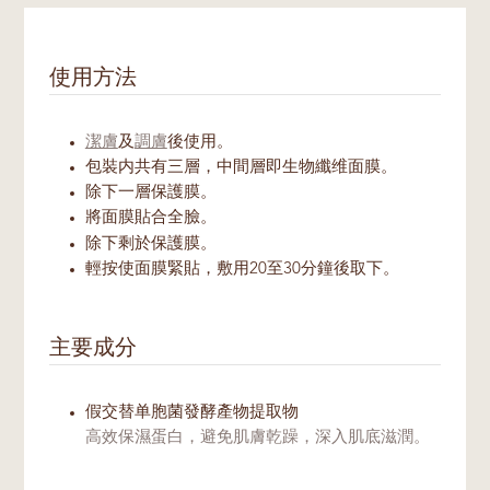
使用方法
潔膚
及
調膚
後使用。
包裝内共有三層，中間層即生物纖维面膜。
除下一層保護膜。
將面膜貼合全臉。
除下剩於保護膜。
輕按使面膜緊貼，敷用20至30分鐘後取下。
主要成分
假交替单胞菌發酵產物提取物
高效保濕蛋白，避免肌膚乾躁，深入肌底滋潤。