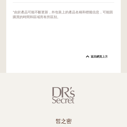
我們建議您每週使用2次，作為日常保濕潤澤
*由於產品可能不斷更新，外包装上的產品名稱和標籤信息，可能因
的護膚程序。您也可以在肌膚出現乾燥或缺水
購買的時間和區域而有所區别。
情況時使用。
返回網頁上方
皙之密