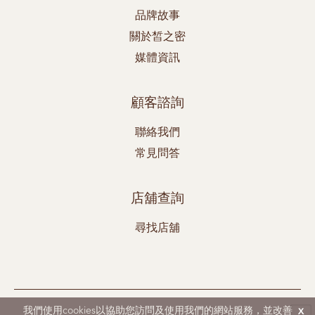
品牌故事
關於皙之密
媒體資訊
顧客諮詢
聯絡我們
常見問答
店舖查詢
尋找店舖
DR's Secret、Aestier和BWL均為Best World 之註冊商標。
我們使用cookies以協助您訪問及使用我們的網站服務，並改善
x