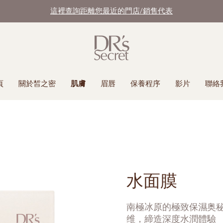
這裡查詢距離您最近的門店/銷售代表
頁
關於皙之密
肌膚
眉唇
保養程序
影片
聯絡
水面膜
南極冰原的極致保濕奥
维，締造深度水潤體驗