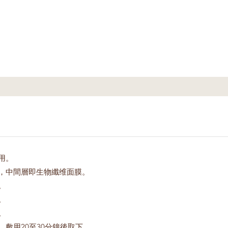
用。
，中間層即生物纖维面膜。
。
。
。
，敷用20至30分鐘後取下。