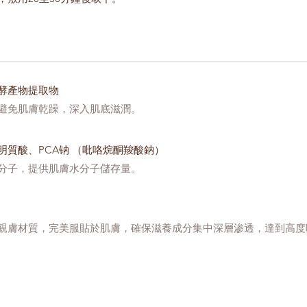
酵產物提取物
避免肌膚乾躁，深入肌底滋潤。
明質酸、PCA钠 （吡咯烷酮羧酸鈉）
分子，提供肌膚水分子儲存量。
親膚材質，完美服貼於肌膚，確保滋養成分集中深層渗透，達到高度