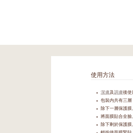
使用方法
潔膚
及
調膚
後使
包裝内共有三層
除下一層保護膜
將面膜貼合全臉
除下剩於保護膜
輕按使面膜緊貼