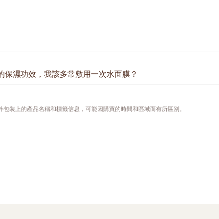
的保濕功效，我該多常敷用一次水面膜？
使用2次，作為日常保濕潤澤的護膚程序。您也可以在肌膚出現乾燥
，外包装上的產品名稱和標籤信息，可能因購買的時間和區域而有所區别。