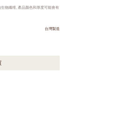
生物纖维, 產品颜色和厚度可能會有
台灣製造
買