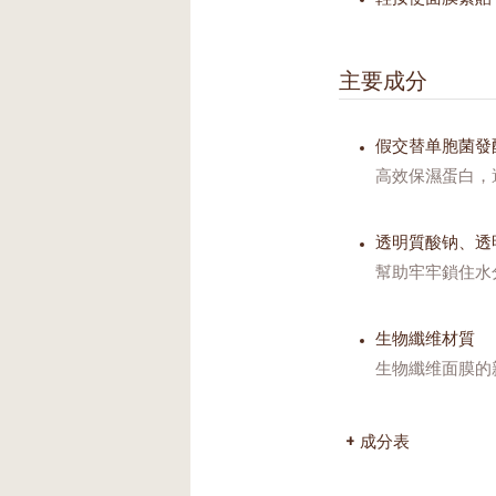
主要成分
假交替单胞菌發
高效保濕蛋白，
透明質酸钠、透
幫助牢牢鎖住水
生物纖维材質
生物纖维面膜的
成分表