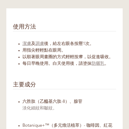
使用方法
潔膚
及
調膚
後，給左右眼各按壓1次。
用指尖輕輕點在眼周。
以順著眼周畫圈的方式輕輕按摩，以促進吸收。
每日早晚使用。白天使用後，請塗抹
防曬乳
。
主要成分
六胜肽（乙醯基六肽-8）、腺苷
淡化細紋和皺紋。
Botanique+™（多元煥活植萃）- 咖啡因、紅花