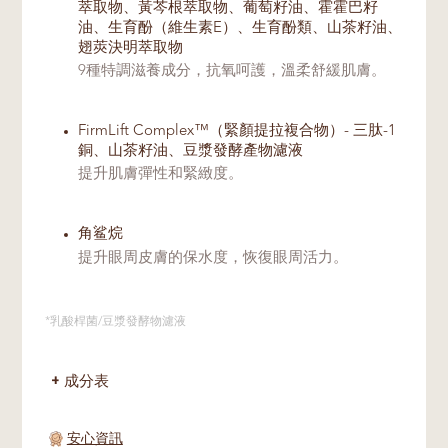
萃取物、黃芩根萃取物、葡萄籽油、霍霍巴籽
油、生育酚（維生素E）、生育酚類、山茶籽油、
翅莢決明萃取物
9種特調滋養成分，抗氧呵護，溫柔舒緩肌膚。
FirmLift Complex™（緊顏提拉複合物）- 三肽-1
銅、山茶籽油、豆漿發酵產物濾液
提升肌膚彈性和緊緻度。
角鲨烷
提升眼周皮膚的保水度，恢復眼周活力。
*乳酸桿菌/豆漿發酵物濾液
成分表
安心資訊