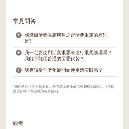
常見問答
+
熙黛爾活奕眼霜與皙之密活奕眼霜的差別
是?
+
我一定要使用活奕眼霜來進行眼周護理嗎？
1.
更好吸收
我能不能用普通的面霜代替？
2.
不含動物源成分
3.
以豆漿發酵產物濾液取代舊版配方的水解
+
我應該從什麼年齡開始使用活奕眼霜？
眼周的皮膚比較薄，因此也更脆弱。使用一般
膠原，同時保留提升皮膚彈性的效益。
的面霜可能會過於滋潤，造成脂肪粒的生成。
4.
添加香檸檬香調，輕輕一抹，為肌膚帶來
我們建議您使用活奕眼霜或專門針對眼周肌膚
是否使用產品，應依照個人的肌膚情況和需
煥然一新的護膚體驗。
*由於產品可能不斷更新，外包装上的產品名稱和標籤信息，可能因
護理的眼部產品。
求。如果您非常滿意自己目前的肌膚狀態，可
購買的時間和區域而有所區别。
以之後再選擇合適的時間，嘗試這款眼周護理
產品。
然而眼周肌膚的護理需要，一般不單由年齡決
定。遺傳、不良飲食習慣、眼睛過度操勞、常
觀看
常熬夜等因素，都會漸漸傷害及影響包括眼周