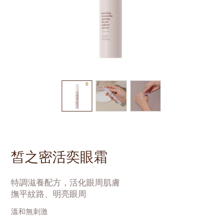
皙之密活奕眼霜
特調滋養配方，活化眼周肌膚
撫平紋路、明亮眼周
溫和無刺激