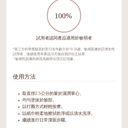
試用者認同產品適用於敏弱者
*第三方科學實驗室針對33名年齡介於18-58歲、敏感肌膚的亞洲女性
試用者，連續使用本產品28天後自我評估之結果
^敏感性肌膚的表現為臉部出現泛紅現象。
使用方法
取直徑2.5公分的量於濕潤掌心。
均勻塗抹於臉部。
以打圈方式輕輕按摩。
以紙巾輕柔地擦拭乾淨或以清水洗淨。
繼續進行日常潔面步驟。