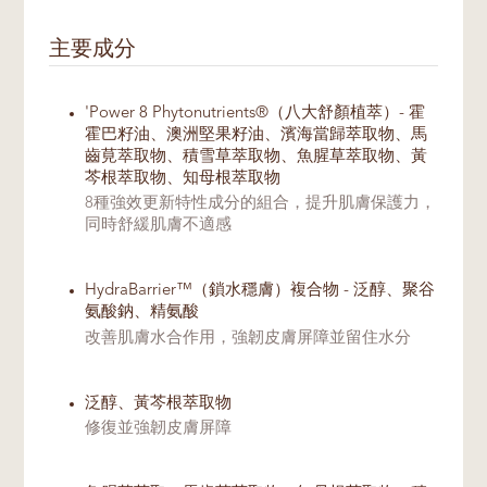
主要成分
'Power 8 Phytonutrients®（八大舒顏植萃）- 霍
霍巴籽油、澳洲堅果籽油、濱海當歸萃取物、馬
齒莧萃取物、積雪草萃取物、魚腥草萃取物、黃
芩根萃取物、知母根萃取物
8種強效更新特性成分的組合，提升肌膚保護力，
同時舒緩肌膚不適感
HydraBarrier™（鎖水穩膚）複合物 - 泛醇、聚谷
氨酸鈉、精氨酸
改善肌膚水合作用，強韌皮膚屏障並留住水分
泛醇、黃芩根萃取物
修復並強韌皮膚屏障