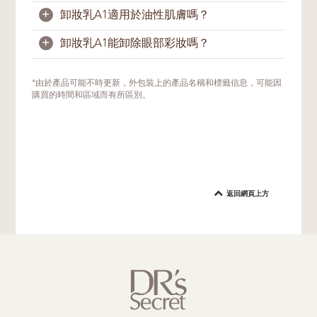
水分。潔膚霜1則是一款日常潔面產品。柔和
+
卸妝乳A1適用於油性肌膚嗎？
安撫的潔膚配方，潔膚後肌膚滋潤不緊繃。晚
需要。兩款產品的用途不同。作為您潔面的第
間進行護膚程序時，請先使用卸妝乳A1，再
一步，我們建議您先使用卸妝乳A1來卸除臉
+
卸妝乳A1能卸除眼部彩妝嗎？
使用
潔膚霜1
潔面。
上的彩妝、防曬霜、灰塵污垢和其他殘留物。
是的，卸妝乳A1是一款溫和保濕的卸妝產
之後再用
品，不會堵塞毛孔，適合大多數膚質。
潔膚霜1
洗臉，讓肌膚更加清新乾
淨。
卸妝乳A1可能不適合卸除防水眼妝。
*由於產品可能不時更新，外包裝上的產品名稱和標籤信息，可能因
購買的時間和區域而有所區別。
返回網頁上方