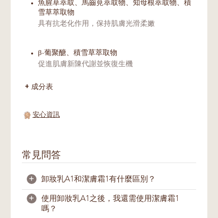
魚腥草萃取、馬齒莧萃取物、知母根萃取物、積
雪草萃取物
具有抗老化作用，保持肌膚光滑柔嫩
β-葡聚醣、積雪草萃取物
促進肌膚新陳代謝並恢復生機
成分表
安心資訊
常見問答
+
卸妝乳A1和潔膚霜1有什麼區別？
+
使用卸妝乳A1之後，我還需使用潔膚霜1
卸妝乳A1是一款卸妝產品，能溫和卸除彩妝
嗎？
和污垢，同時保護肌膚天然油脂，為肌膚補充