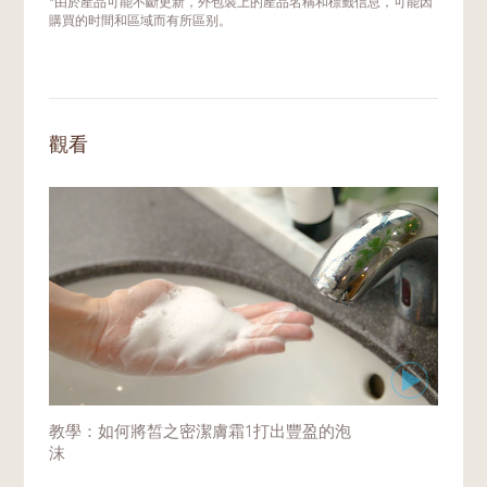
*由於產品可能不斷更新，外包裝上的產品名稱和標籤信息，可能因
助潔淨肌膚的效果。產品的細膩泡沫能吸附表
購買的时間和區域而有所區别。
面污垢，並透由揉按泡沫進行肌膚潔淨。
使用潔膚霜1前，先用肥皂洗淨雙手。取大約
2公分潔膚霜1於掌心，加入少量清水用指尖
畫圈乳化；在掌心輕柔畫大圈起泡。
觀看
不斷加入少量清水，繼續打出泡沫。您可以觀
看我們的影片學習如何打出綿密泡沫：
如何將
皙之密潔膚霜1打出豐盈的泡沫
剛開始使用時，若起泡手法不够熟練，可借助
起泡網打出绵密泡沫。使用起泡網前，請確保
起泡網是乾淨的。
教學：如何將皙之密潔膚霜1打出豐盈的泡
沫