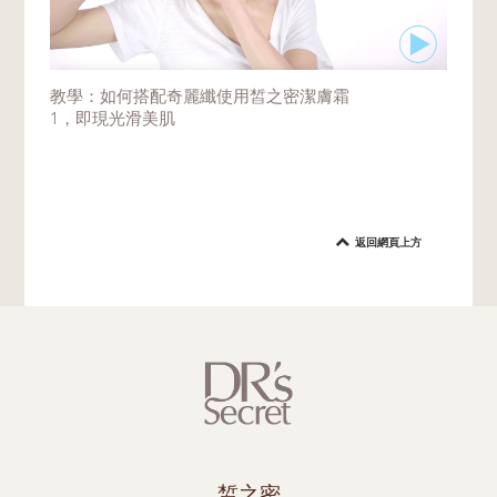
教學：如何搭配奇麗纖使用皙之密潔膚霜
1，即現光滑美肌
返回網頁上方
皙之密