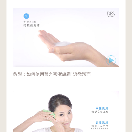
教學：如何使用皙之密潔膚霜1透徹潔面