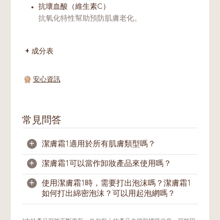
抗壞血酸（維生素C）
抗氧化特性幫助預防肌膚老化。
成分表
安心資訊
常見問答
+
潔膚霜1適用於所有肌膚類型嗎？
+
潔膚霜1可以當作卸妝產品來使用嗎？
是的，其溫和配方適用於大多肌膚類型。
+
使用潔膚霜1時，需要打出泡沫嗎？潔膚霜1
潔膚霜1能温和潔淨臉部汙垢雜質 。配合正確
如何打出綿密泡沫？可以用起泡網嗎？
的按摩潔淨方式，也能幫助卸除淡妆。
潔膚霜1配方需要經水打出泡沫，藉由泡沫幫