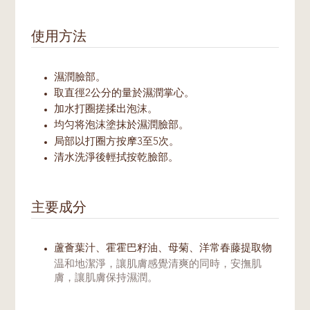
使用方法
濕潤臉部。
取直徑2公分的量於濕潤掌心。
加水打圈搓揉出泡沫。
均匀将泡沫塗抹於濕潤臉部。
局部以打圈方按摩3至5次。
清水洗淨後輕拭按乾臉部。
主要成分
蘆薈葉汁、霍霍巴籽油、母菊、洋常春藤提取物
温和地潔淨，讓肌膚感覺清爽的同時，安撫肌
膚，讓肌膚保持濕潤。