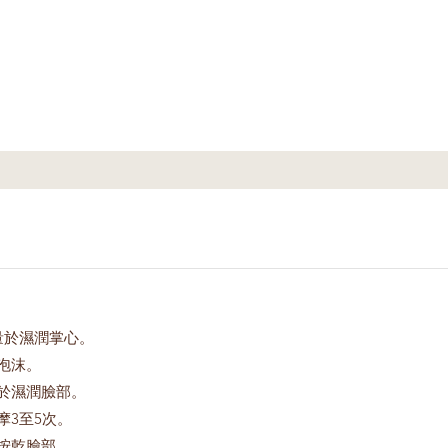
量於濕潤掌心。
泡沫。
於濕潤臉部。
摩3至5次。
按乾臉部。