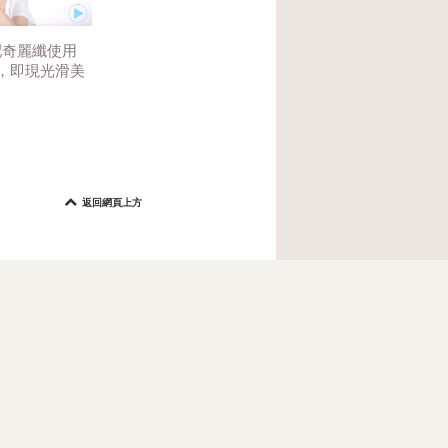
配奇麗纖使用
，即現光滑美
返回網頁上方