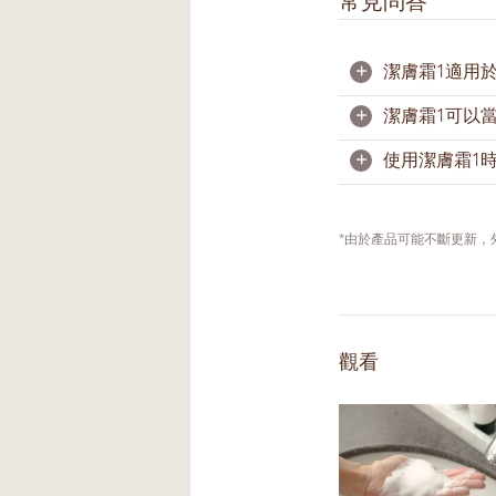
常見問答
+
潔膚霜1適用
+
潔膚霜1可以
是的，其溫和配
+
使用潔膚霜1
潔膚霜1能温和
潔膚霜1配方需
透由揉按泡沫進
*由於產品可能不斷更新
使用潔膚霜1前
掌心輕柔畫大圈
不斷加入少量清
觀看
膚霜1打出豐盈
剛開始使用時，
乾淨的。