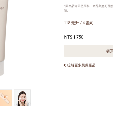
*因產品含天然原料，產品颜色可能
質。
118 毫升 / 4 盎司
NT$ 1,750
購
瞭解更多肌膚產品