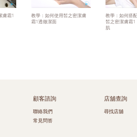
潔膚霜1
教學：如何使用皙之密潔膚
教學：如何搭
霜1透徹潔面
皙之密潔膚霜1
肌
顧客諮詢
店舖查詢
聯絡我們
尋找店舖
常見問答