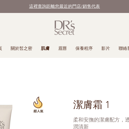
這裡查詢距離您最近的門店/銷售代表
頁
關於皙之密
肌膚
眉唇
保養程序
影片
聯絡
潔膚霜 1
柔和安撫的潔膚配方，
潤清新