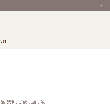
我們
透澈潔淨，舒緩肌膚，滋