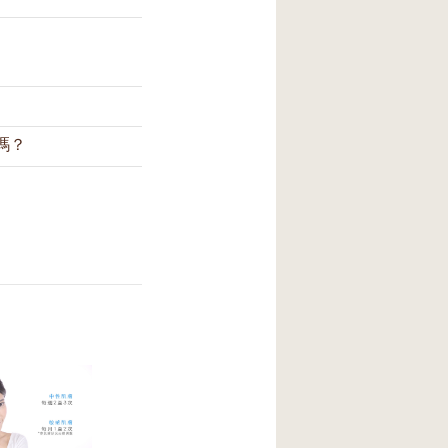
嗎？
吸附表面污垢，並
指尖畫圈乳化；在
如何將皙之密潔
請確保起泡網是