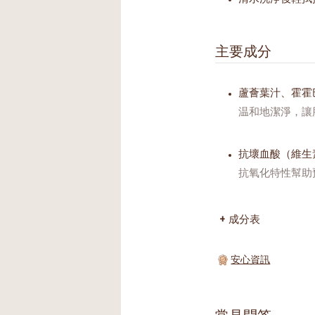
主要成分
蘆薈葉汁、霍霍
温和地潔淨，讓
抗壞血酸（維生
抗氧化特性幫助
成分表
安心資訊