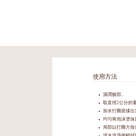
使用方法
濕潤臉部。
取直徑2公分的
加水打圈搓揉出
均匀将泡沫塗抹
局部以打圈方按
清水洗淨後輕拭