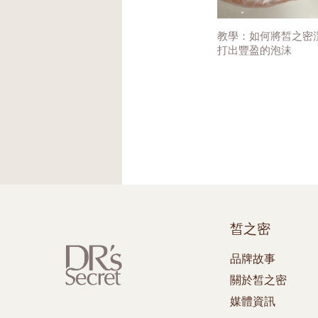
教學：如何將皙之密
打出豐盈的泡沫
皙之密
品牌故事
關於皙之密
媒體資訊