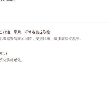
巴籽油、母菊、洋常春藤提取物
肌膚感覺清爽的同時，安撫肌膚，讓肌膚保持濕潤。
素C）
預防肌膚老化。