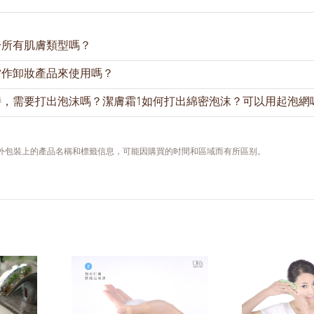
於所有肌膚類型嗎？
當作卸妝產品來使用嗎？
方適用於大多肌膚類型。
時，需要打出泡沫嗎？潔膚霜1如何打出綿密泡沫？可以用起泡網
潔淨臉部汙垢雜質 。配合正確的按摩潔淨方式，也能幫助卸除淡妆。
要經水打出泡沫，藉由泡沫幫助潔淨肌膚的效果。產品的細膩泡沫能
行肌膚潔淨。
，外包裝上的產品名稱和標籤信息，可能因購買的时間和區域而有所區别。
，先用肥皂洗淨雙手。取大約2公分潔膚霜1於掌心，加入少量清水用
起泡。
水，繼續打出泡沫。您可以觀看我們的影片學習如何打出綿密泡沫：
的泡沫
若起泡手法不够熟練，可借助起泡網打出绵密泡沫。使用起泡網前，