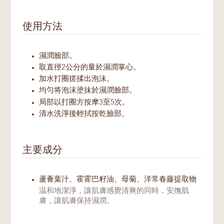
使用方法
濕潤臉部。
取直徑2公分的量於濕潤掌心。
加水打圈搓揉出泡沫。
均匀将泡沫塗抹於濕潤臉部。
局部以打圈方按摩3至5次。
清水洗淨後輕拭按乾臉部。
主要成分
蘆薈葉汁、霍霍巴籽油、母菊、洋常春藤提取物
温和地潔淨，讓肌膚感覺清爽的同時，安撫肌
膚，讓肌膚保持濕潤。