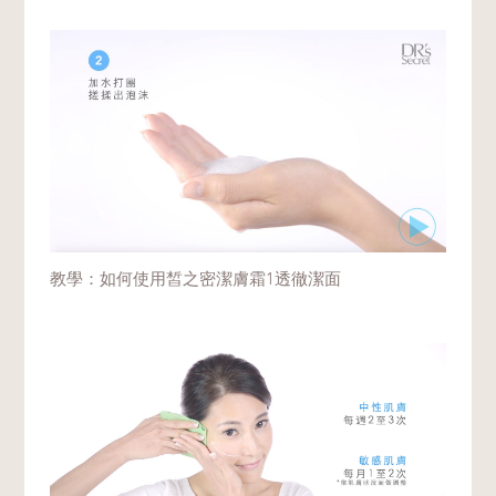
教學：如何使用皙之密潔膚霜1透徹潔面