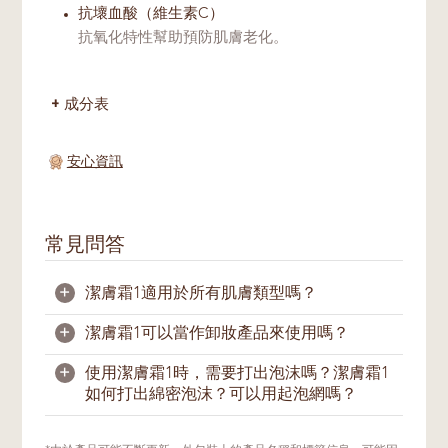
抗壞血酸（維生素C）
抗氧化特性幫助預防肌膚老化。
成分表
安心資訊
常見問答
+
潔膚霜1適用於所有肌膚類型嗎？
+
潔膚霜1可以當作卸妝產品來使用嗎？
是的，其溫和配方適用於大多肌膚類型。
+
使用潔膚霜1時，需要打出泡沫嗎？潔膚霜1
潔膚霜1能温和潔淨臉部汙垢雜質 。配合正確
如何打出綿密泡沫？可以用起泡網嗎？
的按摩潔淨方式，也能幫助卸除淡妆。
潔膚霜1配方需要經水打出泡沫，藉由泡沫幫