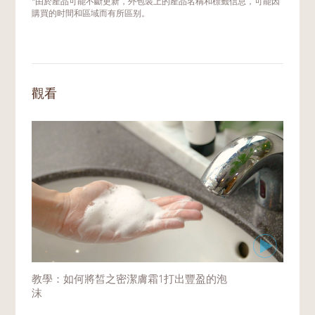
*由於產品可能不斷更新，外包裝上的產品名稱和標籤信息，可能因
助潔淨肌膚的效果。產品的細膩泡沫能吸附表
購買的时間和區域而有所區别。
面污垢，並透由揉按泡沫進行肌膚潔淨。
使用潔膚霜1前，先用肥皂洗淨雙手。取大約
2公分潔膚霜1於掌心，加入少量清水用指尖
畫圈乳化；在掌心輕柔畫大圈起泡。
觀看
不斷加入少量清水，繼續打出泡沫。您可以觀
看我們的影片學習如何打出綿密泡沫：
如何將
皙之密潔膚霜1打出豐盈的泡沫
剛開始使用時，若起泡手法不够熟練，可借助
起泡網打出绵密泡沫。使用起泡網前，請確保
起泡網是乾淨的。
教學：如何將皙之密潔膚霜1打出豐盈的泡
沫