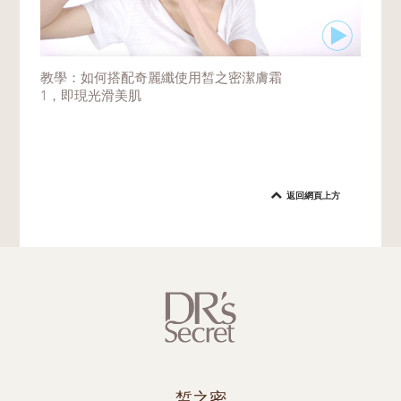
教學：如何搭配奇麗纖使用皙之密潔膚霜
1，即現光滑美肌
返回網頁上方
皙之密