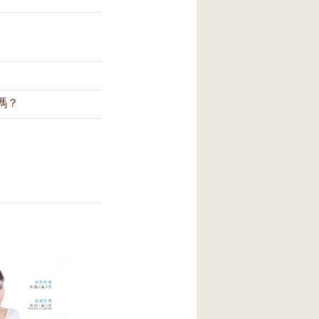
嗎？
吸附表面污垢，並
指尖畫圈乳化；在
如何將皙之密潔
請確保起泡網是