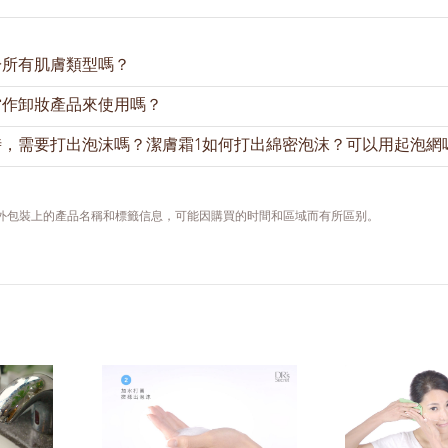
於所有肌膚類型嗎？
當作卸妝產品來使用嗎？
方適用於大多肌膚類型。
時，需要打出泡沫嗎？潔膚霜1如何打出綿密泡沫？可以用起泡網
潔淨臉部汙垢雜質 。配合正確的按摩潔淨方式，也能幫助卸除淡妆。
要經水打出泡沫，藉由泡沫幫助潔淨肌膚的效果。產品的細膩泡沫能
行肌膚潔淨。
，外包裝上的產品名稱和標籤信息，可能因購買的时間和區域而有所區别。
，先用肥皂洗淨雙手。取大約2公分潔膚霜1於掌心，加入少量清水用
起泡。
水，繼續打出泡沫。您可以觀看我們的影片學習如何打出綿密泡沫：
的泡沫
若起泡手法不够熟練，可借助起泡網打出绵密泡沫。使用起泡網前，