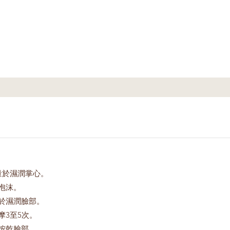
量於濕潤掌心。
泡沫。
於濕潤臉部。
摩3至5次。
按乾臉部。