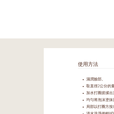
使用方法
濕潤臉部。
取直徑2公分的
加水打圈搓揉出
均匀将泡沫塗抹
局部以打圈方按
清水洗淨後輕拭