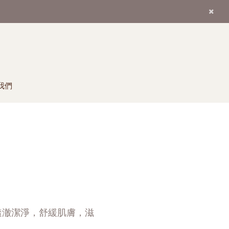
我們
透澈潔淨，舒緩肌膚，滋