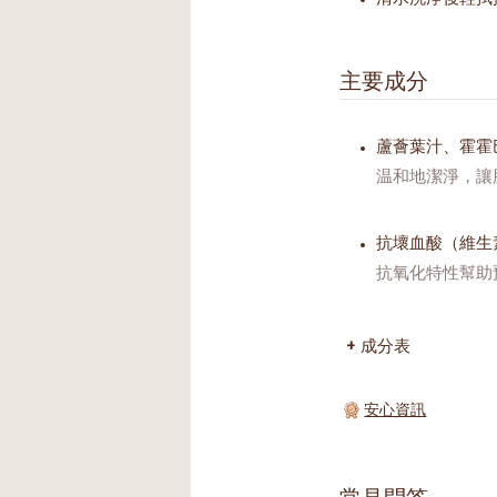
主要成分
蘆薈葉汁、霍霍
温和地潔淨，讓
抗壞血酸（維生
抗氧化特性幫助
成分表
安心資訊