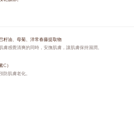
巴籽油、母菊、洋常春藤提取物
肌膚感覺清爽的同時，安撫肌膚，讓肌膚保持濕潤。
素C）
預防肌膚老化。