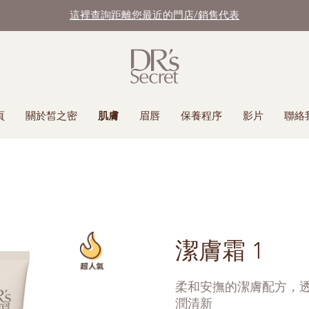
這裡查詢距離您最近的門店/銷售代表
頁
關於皙之密
肌膚
眉唇
保養程序
影片
聯絡
潔膚霜 1
柔和安撫的潔膚配方，
潤清新