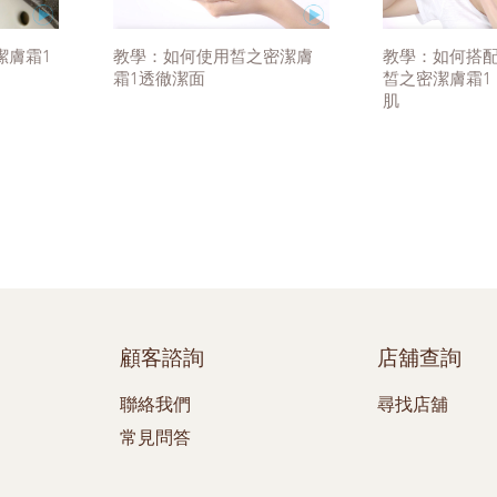
潔膚霜1
教學：如何使用皙之密潔膚
教學：如何搭
霜1透徹潔面
皙之密潔膚霜1
肌
顧客諮詢
店舖查詢
聯絡我們
尋找店舖
常見問答