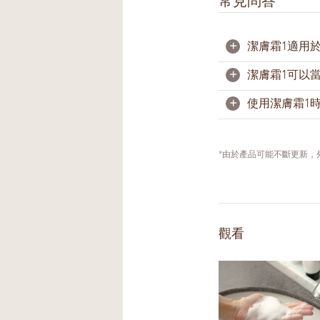
常見問答
+
潔膚霜1適用
+
潔膚霜1可以
是的，其溫和配
+
使用潔膚霜1
潔膚霜1能温和
潔膚霜1配方需
透由揉按泡沫進
*由於產品可能不斷更新
使用潔膚霜1前
掌心輕柔畫大圈
不斷加入少量清
觀看
膚霜1打出豐盈
剛開始使用時，
乾淨的。