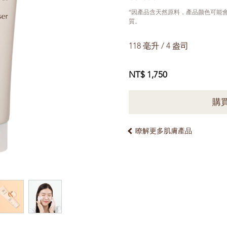
*因產品含天然原料，產品颜色可能
質。
118 毫升 / 4 盎司
NT$ 1,750
購
瞭解更多肌膚產品