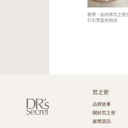
教學：如何將皙之密
打出豐盈的泡沫
皙之密
品牌故事
關於皙之密
媒體資訊