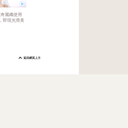
配奇麗纖使用
，即現光滑美
返回網頁上方