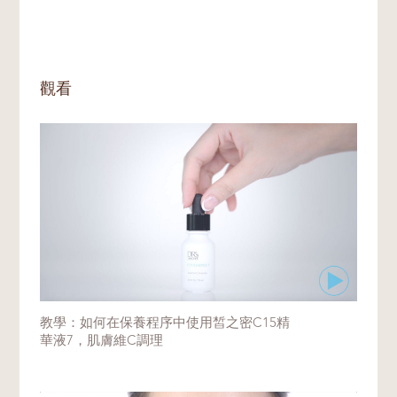
使用一段時間後，皮膚會自然適應，溫熱感會
這是高濃度維生素C產品中很常見的正常現
慢慢消退。
象。請放心，在正常使用情況下，產品整體品
質不會受到影響。
為避免嚴重氧化，使用維生素C產品的一個良
觀看
好習慣是在使用後立即擰緊瓶蓋，並將產品存
放在陰涼乾燥處，避免陽光直接照射。
教學：如何在保養程序中使用皙之密C15精
華液7，肌膚維C調理