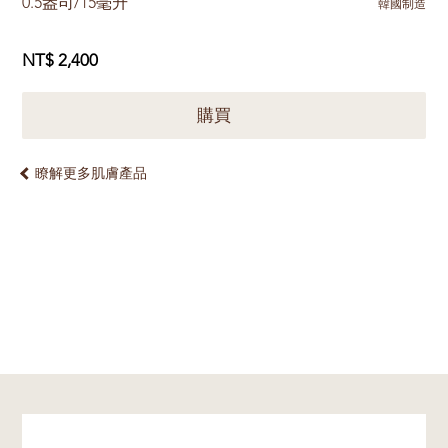
0.5盎司/15毫升
韓國制造
NT$ 2,400
購買
瞭解更多肌膚產品