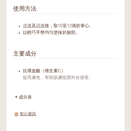
使用方法
潔膚
及
調膚
後，取10至12滴於掌心。
以輕巧手勢均匀塗抹於臉部。
主要成分
抗壞血酸（维生素C）
提亮膚色，幫助肌膚抵禦外在侵害。
成分表
安心資訊