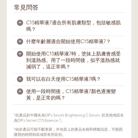
常見問答
+
C15精華液7適合所有肌膚類型，包括敏感肌
嗎？
+
什麼年齡層適合開始使用C15精華液7？
C15精華液7適合所有肌膚類型，除了粉刺痘
痘肌。
+
開始使用C15精華液7時，塗抹上肌膚會感受
當我們年齡漸長時，膠原蛋白的合成也會開始
到溫熱感。用了一段時間後，似乎溫熱感就
如果擔心肌膚有過敏或敏感反應，我們建議在
減緩。一般上，25歲之後，肌膚膠原蛋白的
減弱了，這正常嗎？
使用產品前，先在耳後或手臂內側測試，看看
分解率會開始超越其合成率。因此，我們建議
是否出現過敏反應。這種方法能大大降低過敏
從25歲左右，開始建立一個水分和營養儲備
+
我可以在白天使用C15精華液7嗎？
的機率。如果已知肌膚對某種成分過敏，應先
充足的肌膚，使肌膚能充滿活力。
C15精華液7中含有高濃度維生素C。為了保
閱讀包裝上的標籤確認成分。
證活性成分的有效性，必須將其穩定在無水配
+
使用一段時間後，C15精華液7顏色逐漸變
每個人具體的皮膚衰老速度取決於基因、環
方中。產品接觸到皮膚表面的水分時，當中的
可以。在白天，C15精華液7的抗氧化特性可
黃，是正常的嗎？
境、膚色、紫外線照射和生活方式。如果您的
無水溶劑混合物會釋放熱量，因此使用時會感
以幫助緩和因紫外線照射而造成的自由基傷
年齡在二十幾歲，可選擇每週使用2到3次，
覺到溫熱感。
害。我們建議在白天使用C15精華液7後，需
再逐漸加大使用頻率。
再塗上充足的防曬霜。
C15精華液7是一款含有抗壞血酸的高效能維
*此產品於中國名為DR's Secret Brightening C Serum, 於其他地區名
除了穩定配方外，溫熱的感覺還有助於緩解由
生素C產品。抗壞血酸是一種能為皮膚提供許
為DR's Secret C15 Essence 7。
濃抗壞血酸配方引起的輕微刺痛感。
多益處的抗氧化劑，但長時間持續暴露在空氣
*由於產品可能不斷更新，外包装上的產品名稱和標籤信息，可能因
中可能導致氧化，產品顏色可能會有所變化。
購買的時間和區域而有所區别。