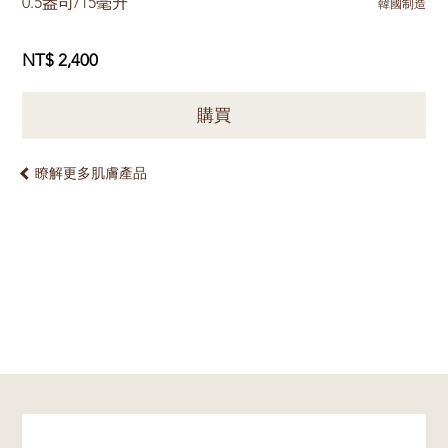
0.5盎司/15毫升
韓國制造
NT$ 2,400
購買
瞭解更多肌膚產品