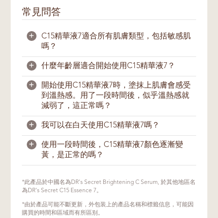
常見問答
+
C15精華液7適合所有肌膚類型，包括敏感肌
嗎？
+
什麼年齡層適合開始使用C15精華液7？
C15精華液7適合所有肌膚類型，除了粉刺痘
痘肌。
+
開始使用C15精華液7時，塗抹上肌膚會感受
當我們年齡漸長時，膠原蛋白的合成也會開始
到溫熱感。用了一段時間後，似乎溫熱感就
如果擔心肌膚有過敏或敏感反應，我們建議在
減緩。一般上，25歲之後，肌膚膠原蛋白的
減弱了，這正常嗎？
使用產品前，先在耳後或手臂內側測試，看看
分解率會開始超越其合成率。因此，我們建議
是否出現過敏反應。這種方法能大大降低過敏
從25歲左右，開始建立一個水分和營養儲備
+
我可以在白天使用C15精華液7嗎？
的機率。如果已知肌膚對某種成分過敏，應先
充足的肌膚，使肌膚能充滿活力。
C15精華液7中含有高濃度維生素C。為了保
閱讀包裝上的標籤確認成分。
證活性成分的有效性，必須將其穩定在無水配
+
使用一段時間後，C15精華液7顏色逐漸變
每個人具體的皮膚衰老速度取決於基因、環
方中。產品接觸到皮膚表面的水分時，當中的
可以。在白天，C15精華液7的抗氧化特性可
黃，是正常的嗎？
境、膚色、紫外線照射和生活方式。如果您的
無水溶劑混合物會釋放熱量，因此使用時會感
以幫助緩和因紫外線照射而造成的自由基傷
年齡在二十幾歲，可選擇每週使用2到3次，
覺到溫熱感。
害。我們建議在白天使用C15精華液7後，需
再逐漸加大使用頻率。
再塗上充足的防曬霜。
C15精華液7是一款含有抗壞血酸的高效能維
*此產品於中國名為DR's Secret Brightening C Serum, 於其他地區名
除了穩定配方外，溫熱的感覺還有助於緩解由
生素C產品。抗壞血酸是一種能為皮膚提供許
為DR's Secret C15 Essence 7。
濃抗壞血酸配方引起的輕微刺痛感。
多益處的抗氧化劑，但長時間持續暴露在空氣
*由於產品可能不斷更新，外包装上的產品名稱和標籤信息，可能因
中可能導致氧化，產品顏色可能會有所變化。
購買的時間和區域而有所區别。