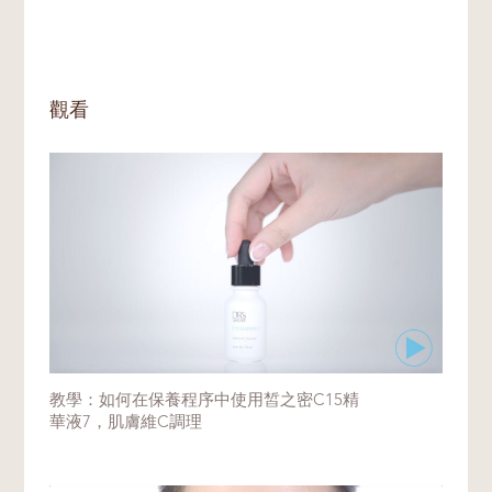
使用一段時間後，皮膚會自然適應，溫熱感會
這是高濃度維生素C產品中很常見的正常現
慢慢消退。
象。請放心，在正常使用情況下，產品整體品
質不會受到影響。
為避免嚴重氧化，使用維生素C產品的一個良
觀看
好習慣是在使用後立即擰緊瓶蓋，並將產品存
放在陰涼乾燥處，避免陽光直接照射。
教學：如何在保養程序中使用皙之密C15精
華液7，肌膚維C調理