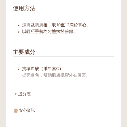
使用方法
潔膚
及
調膚
後，取10至12滴於掌心。
以輕巧手勢均匀塗抹於臉部。
主要成分
抗壞血酸（维生素C）
提亮膚色，幫助肌膚抵禦外在侵害。
成分表
安心資訊