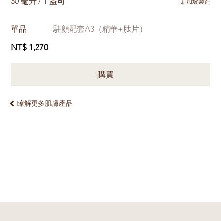
30 毫升 / 1 盎司
新加坡製造
單品
駐顏配套A3（精華+肽片）
NT$ 1,270
購買
瞭解更多肌膚產品