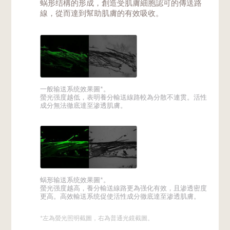
蜗形结構的形成，創造受肌膚細胞認可的傳送路
線，從而達到幫助肌膚的有效吸收。
一般输送系统效果圖*。
螢光强度越低，表明養分輸送線路較為分散不連贯。活性
成分無法徹底達至渗透肌膚。
蜗形输送系统效果圖*。
螢光强度越高，養分輸送線路更為强化有效，且渗透密度
更高。高效輸送系统促使活性成分徹底達至渗透肌膚。
*左為螢光照明截圖，右為普通光鏡截圖。