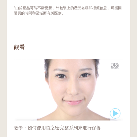
颜肽片A3
。这是因为驻颜精华A3是专为溶解
和激活驻颜肽A3片而调配的。两者混合后所
什麼時候開始使用
駐顏配套A3
沒有明確的限
*由於產品可能不斷更新，外包装上的產品名稱和標籤信息，可能因
形成的特有蜗形(Cochleate) 分子结构，是一
制。一般來說，25歲開始，皮膚衰老的跡象
購買的時間和區域而有所區别。
个有效的输送系统，能保护寡肽-1的活性，同
就會開始顯現。在這個年齡段，將抗衰老產品
时优化寡肽-1的肌肤渗透效果。
引入日常護膚程序，可以起到預防的作用。
皮膚老化的速度取決於您的基因、環境、膚
色、紫外線照射和生活方式。當您發現皮膚出
觀看
現老化跡象時，可選擇在日常護膚中更早地加
入駐顏配套A3。
教學：如何使用皙之密完整系列來進行保養