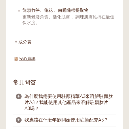
龍頭竹笋、蓮花 、白睡蓮根提取物
更新老廢角質、活化肌膚， 調理肌膚維持在最佳
保水度。
成分表
安心資訊
常見問答
+
為什麼我需要使用駐顏精華A3來溶解駐顏肽
片A3？我能使用其他產品來溶解駐顏肽片
A3嗎？
+
我應該在什麼年齡開始使用駐顏配套A3？
我们强烈建议您仅使用驻颜精华A3来溶解
驻