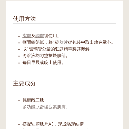
使用方法
潔膚
及
調膚
後使用。
撕開鋁箔纸，将1碇
肽片
從包装中取出放在掌心。
取1玻璃管分量的驻颜精華將其溶解。
將溶液均匀塗抹於臉部。
每日早晨或晚上使用。
主要成分
棕櫚酰三肽
多功能肽舒緩疲累肌膚。
搭配駐顏肽片A3，形成蝸形結構