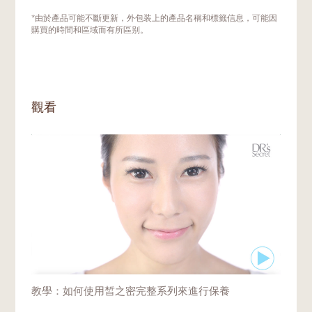
颜肽片A3
。这是因为驻颜精华A3是专为溶解
和激活驻颜肽A3片而调配的。两者混合后所
什麼時候開始使用
駐顏配套A3
沒有明確的限
*由於產品可能不斷更新，外包装上的產品名稱和標籤信息，可能因
形成的特有蜗形(Cochleate) 分子结构，是一
制。一般來說，25歲開始，皮膚衰老的跡象
購買的時間和區域而有所區别。
个有效的输送系统，能保护寡肽-1的活性，同
就會開始顯現。在這個年齡段，將抗衰老產品
时优化寡肽-1的肌肤渗透效果。
引入日常護膚程序，可以起到預防的作用。
皮膚老化的速度取決於您的基因、環境、膚
色、紫外線照射和生活方式。當您發現皮膚出
觀看
現老化跡象時，可選擇在日常護膚中更早地加
入駐顏配套A3。
教學：如何使用皙之密完整系列來進行保養