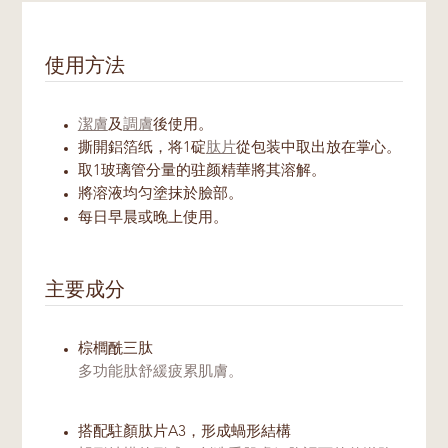
使用方法
潔膚
及
調膚
後使用。
撕開鋁箔纸，将1碇
肽片
從包装中取出放在掌心。
取1玻璃管分量的驻颜精華將其溶解。
將溶液均匀塗抹於臉部。
每日早晨或晚上使用。
主要成分
棕櫚酰三肽
多功能肽舒緩疲累肌膚。
搭配駐顏肽片A3，形成蝸形結構