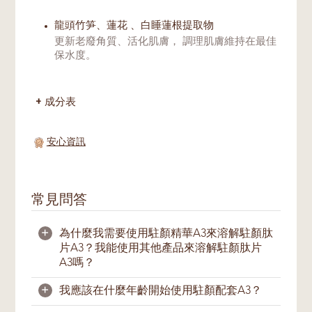
龍頭竹笋、蓮花 、白睡蓮根提取物
更新老廢角質、活化肌膚， 調理肌膚維持在最佳
保水度。
成分表
安心資訊
常見問答
+
為什麼我需要使用駐顏精華A3來溶解駐顏肽
片A3？我能使用其他產品來溶解駐顏肽片
A3嗎？
+
我應該在什麼年齡開始使用駐顏配套A3？
我们强烈建议您仅使用驻颜精华A3来溶解
驻