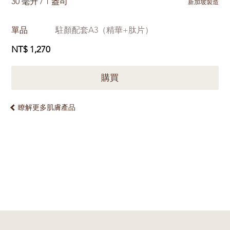
30 毫升 / 1 盎司
新加坡製造
單品
駐顏配套A3（精華+肽片）
NT$ 1,270
購買
瞭解更多肌膚產品