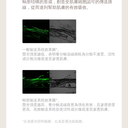
蜗形结構的形成，創造受肌膚細胞認可的傳送路
線，從而達到幫助肌膚的有效吸收。
一般输送系统效果圖*。
螢光强度越低，表明養分輸送線路較為分散不連贯。活性
成分無法徹底達至渗透肌膚。
蜗形输送系统效果圖*。
螢光强度越高，養分輸送線路更為强化有效，且渗透密度
更高。高效輸送系统促使活性成分徹底達至渗透肌膚。
*左為螢光照明截圖，右為普通光鏡截圖。